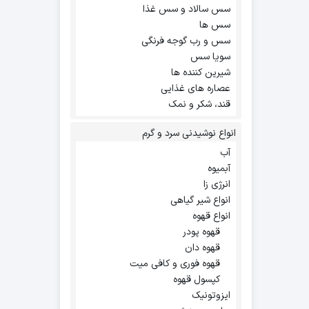
سس سالاد و سس غذا
سس ها
سس و رب گوجه فرنگی
سویا سس
شیرین کننده ها
عصاره های غذایی
قند، شکر و نمک
انواع نوشیدنی سرد و گرم
آب
آبمیوه
انرژی زا
انواع شیر گیاهی
انواع قهوه
قهوه پودر
قهوه دان
قهوه فوری و کافی میت
کپسول قهوه
ایزوتونیک