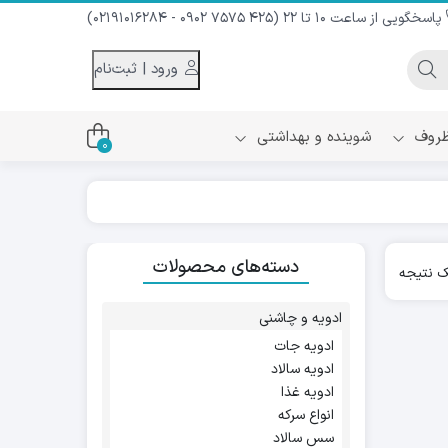
پاسخگویی از ساعت 10 تا 22 (425 7575 0902 - 02191016284)
ورود | ثبت‌نام
 ظروف
شوینده و بهداشتی
0
اس
دام و شیر نارگیل
دسته‌های محصولات
ه سرد
 نتیجه
کننده لباس
نیک
ح و منزل
ادویه و چاشنی
ا
ادویه جات
ادویه سالاد
ادویه غذا
انواع سرکه
سس سالاد