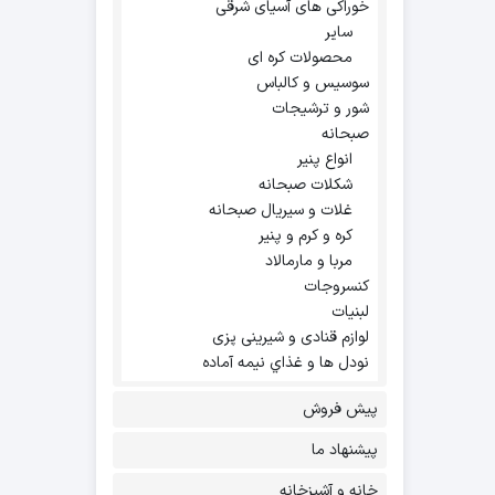
خوراکی های آسیای شرقی
سایر
محصولات کره ای
سوسیس و کالباس
شور و ترشیجات
صبحانه
انواع پنیر
شکلات صبحانه
غلات و سیریال صبحانه
کره و کرم و پنیر
مربا و مارمالاد
کنسروجات
لبنیات
لوازم قنادی و شیرینی پزی
نودل ها و غذاي نيمه آماده
پیش فروش
پیشنهاد ما
خانه و آشپزخانه