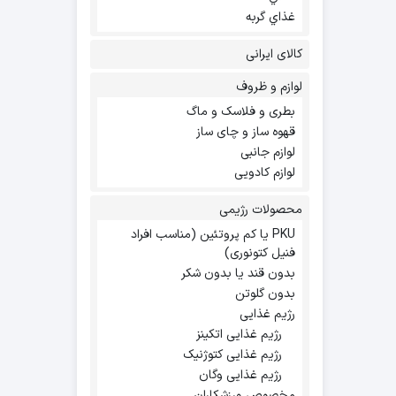
غذاي گربه
کالای ایرانی
لوازم و ظروف
بطری و فلاسک و ماگ
قهوه ساز و چای ساز
لوازم جانبی
لوازم کادویی
محصولات رژیمی
PKU یا کم پروتئین (مناسب افراد
فنیل کتونوری)
بدون قند یا بدون شکر
بدون گلوتن
رژیم غذایی
رژیم غذایی اتکینز
رژیم غذایی کتوژنیک
رژیم غذایی وگان
مخصوص ورزشکاران