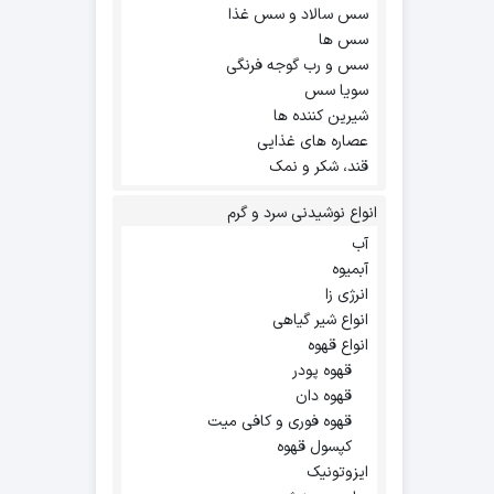
سس سالاد و سس غذا
سس ها
سس و رب گوجه فرنگی
سویا سس
شیرین کننده ها
عصاره های غذایی
قند، شکر و نمک
انواع نوشیدنی سرد و گرم
آب
آبمیوه
انرژی زا
انواع شیر گیاهی
انواع قهوه
قهوه پودر
قهوه دان
قهوه فوری و کافی میت
کپسول قهوه
ایزوتونیک