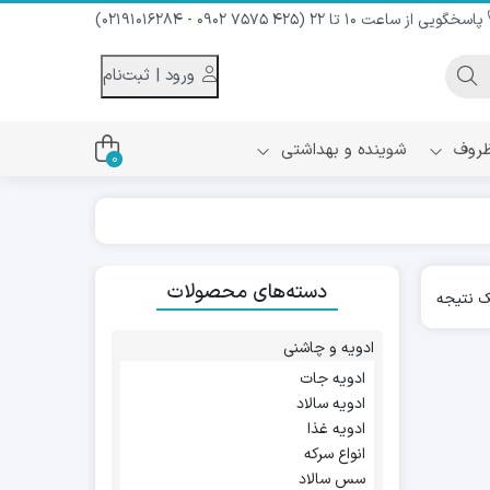
پاسخگویی از ساعت 10 تا 22 (425 7575 0902 - 02191016284)
ورود | ثبت‌نام
 ظروف
شوینده و بهداشتی
0
اس
دام و شیر نارگیل
دسته‌های محصولات
ه سرد
 نتیجه
کننده لباس
نیک
ح و منزل
ادویه و چاشنی
ا
ادویه جات
ادویه سالاد
ادویه غذا
انواع سرکه
سس سالاد