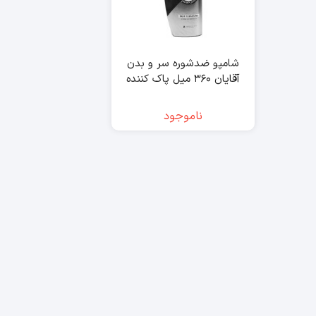
شامپو ضدشوره سر و بدن
آقایان ۳۶۰ میل پاک کننده
عمیق هد اند شولدرز – head
& shoulders
ناموجود