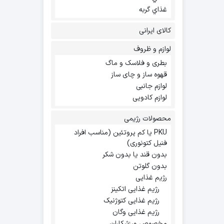
غذاي گربه
کالای ایرانی
لوازم و ظروف
بطری و فلاسک و ماگ
قهوه ساز و چای ساز
لوازم جانبی
لوازم کادویی
محصولات رژیمی
PKU یا کم پروتئین (مناسب افراد
فنیل کتونوری)
بدون قند یا بدون شکر
بدون گلوتن
رژیم غذایی
رژیم غذایی اتکینز
رژیم غذایی کتوژنیک
رژیم غذایی وگان
مخصوص ورزشکاران