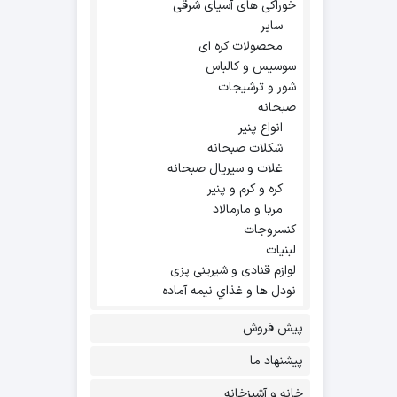
خوراکی های آسیای شرقی
سایر
محصولات کره ای
سوسیس و کالباس
شور و ترشیجات
صبحانه
انواع پنیر
شکلات صبحانه
غلات و سیریال صبحانه
کره و کرم و پنیر
مربا و مارمالاد
کنسروجات
لبنیات
لوازم قنادی و شیرینی پزی
نودل ها و غذاي نيمه آماده
پیش فروش
پیشنهاد ما
خانه و آشپزخانه