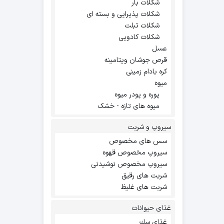
شکلات بار
شکلات پذیرایی و بسته ای
شکلات تبلت
شکلات کادویی
عسل
قرص جوشان ویتامینه
کره بادام زمینی
میوه
پوره و پودر میوه
میوه های تازه - خشک
سیروپ و شربت
سس های مخصوص
سیروپ مخصوص قهوه
سیروپ مخصوص نوشیدنی
شربت های رقیق
شربت های غلیظ
غذای حیوانات
غذاي سك