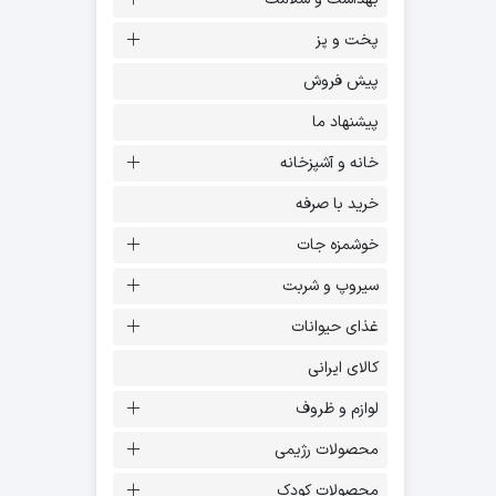
پخت و پز
پیش فروش
پیشنهاد ما
خانه و آشپزخانه
خرید با صرفه
خوشمزه جات
سیروپ و شربت
غذای حیوانات
کالای ایرانی
لوازم و ظروف
محصولات رژیمی
محصولات کودک