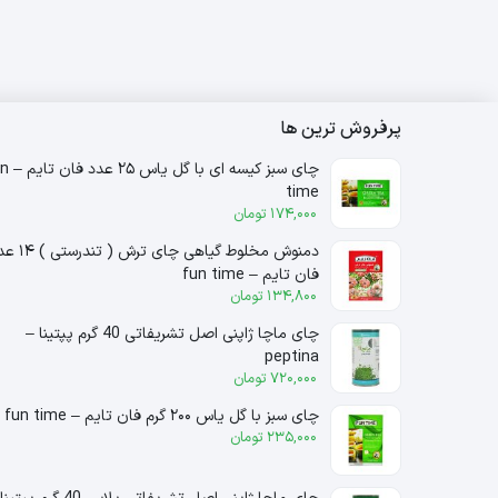
پرفروش ترین ها
چای سبز کیسه ای با
time
174,000
تومان
دمنوش مخلوط گیاهی چای ترش ( 
فان تایم – fun time
134,800
تومان
چای ماچا ژاپنی اصل تشریفاتی 40 گرم پپتینا –
peptina
720,000
تومان
چای سبز با گل یاس ۲۰۰ گرم فان تایم – fun time
235,000
تومان