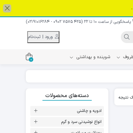
پاسخگویی از ساعت 10 تا 22 (425 7575 0902 - 02191016284)
و پایین می توانید به گزینه مورد نظر و صفحه مورد نظر بروید. کاربران 
ورود | ثبت‌نام
 ظروف
شوینده و بهداشتی
0
اس
دام و شیر نارگیل
دسته‌های محصولات
ه سرد
 نتیجه
کننده لباس
نیک
ح و منزل
ادویه و چاشنی
ا
انواع نوشیدنی سرد و گرم
بهداشت و سلامت