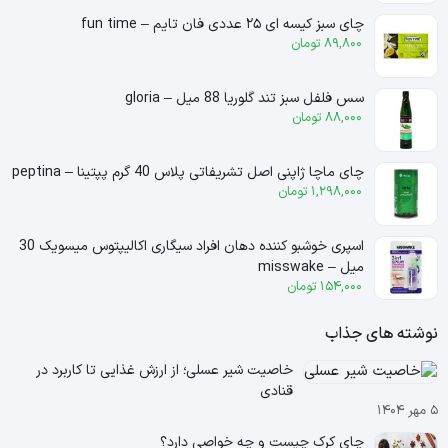
چای سبز کیسه ای ۲۵ عددی فان تایم – fun time
89,800
تومان
سس فلفل سبز تند گلوریا 88 میل – gloria
88,000
تومان
چای ماچا ژاپنی اصل تشریفاتی پلاس 40 گرم پپتینا – peptina
1,298,000
تومان
اسپری خوشبو کننده دهان افراد سیگاری اکالیپتوس میسویک 30
میل – misswake
154,000
تومان
نوشته های جذاب
خاصیت شیر عسلی؛ از ارزش غذایی تا کاربرد در
قنادی
۵ مهر ۱۴۰۴
چای کرک چیست و چه خواصی دارد؟