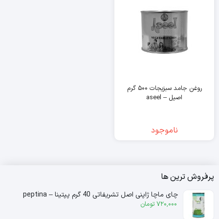
روغن جامد سبزیجات ۵۰۰ گرم
اصیل – aseel
ناموجود
پرفروش ترین ها
چای ماچا ژاپنی اصل تشریفاتی 40 گرم پپتینا – peptina
720,000
تومان