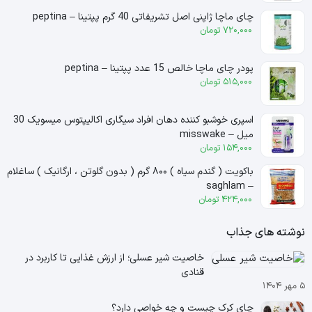
چای ماچا ژاپنی اصل تشریفاتی 40 گرم پپتینا – peptina
720,000
تومان
پودر چای ماچا خالص 15 عدد پپتینا – peptina
515,000
تومان
اسپری خوشبو کننده دهان افراد سیگاری اکالیپتوس میسویک 30
میل – misswake
154,000
تومان
باکویت ( گندم سیاه ) ۸۰۰ گرم ( بدون گلوتن ، ارگانیک ) ساغلام
– saghlam
424,000
تومان
نوشته های جذاب
خاصیت شیر عسلی؛ از ارزش غذایی تا کاربرد در
قنادی
۵ مهر ۱۴۰۴
چای کرک چیست و چه خواصی دارد؟