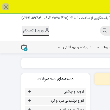
پاسخگویی از ساعت 10 تا 22 (425 7575 0902 - 02191016284)
و پایین می توانید به گزینه مورد نظر و صفحه مورد نظر بروید. کاربران 
ورود | ثبت‌نام
 ظروف
شوینده و بهداشتی
0
اس
دام و شیر نارگیل
دسته‌های محصولات
ه سرد
کننده لباس
نیک
ح و منزل
ادویه و چاشنی
ا
انواع نوشیدنی سرد و گرم
بهداشت و سلامت