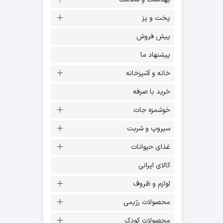
پخت و پز
پیش فروش
پیشنهاد ما
خانه و آشپزخانه
خرید با صرفه
خوشمزه جات
سیروپ و شربت
غذای حیوانات
کالای ایرانی
لوازم و ظروف
محصولات رژیمی
محصولات کودک