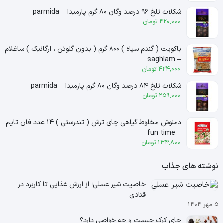
شکلات تلخ ۹۶ درصد وگان ۸۰ گرم پارمیدا – parmida
420,000
تومان
باکویت ( گندم سیاه ) ۸۰۰ گرم ( بدون گلوتن ، ارگانیک ) ساغلام
– saghlam
424,000
تومان
شکلات تلخ ۸۴ درصد وگان ۸۰ گرم پارمیدا – parmida
259,000
تومان
دمنوش مخلوط گیاهی چای ترش ( تندرستی ) ۱۴ عدد فان تایم
– fun time
134,800
تومان
نوشته های جذاب
خاصیت شیر عسلی؛ از ارزش غذایی تا کاربرد در
قنادی
۵ مهر ۱۴۰۴
چای کرک چیست و چه خواصی دارد؟