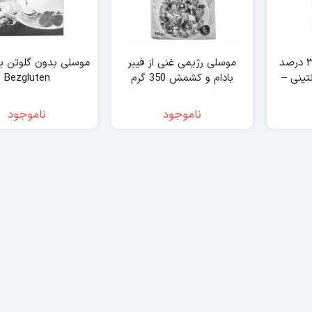
موسلی ارگانیک با ۳۰ درصد
موسلی رژیمی غنی از فیبر
موسلی بدون گلوتن بز
یورنتینی –
بادام و کشمش 350 گرم
Bezgluten
سانته – sante
ناموجود
ناموجود