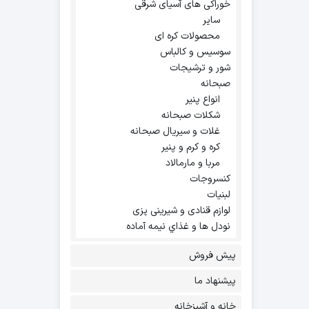
خوراکی های آسیای شرقی
سایر
محصولات کره ای
سوسیس و کالباس
شور و ترشیجات
صبحانه
انواع پنیر
شکلات صبحانه
غلات و سیریال صبحانه
کره و کرم و پنیر
مربا و مارمالاد
کنسروجات
لبنیات
لوازم قنادی و شیرینی پزی
نودل ها و غذاي نيمه آماده
پیش فروش
پیشنهاد ما
خانه و آشپزخانه