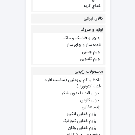
غذاي گربه
کالای ایرانی
لوازم و ظروف
بطری و فلاسک و ماگ
قهوه ساز و چای ساز
لوازم جانبی
لوازم کادویی
محصولات رژیمی
PKU یا کم پروتئین (مناسب افراد
فنیل کتونوری)
بدون قند یا بدون شکر
بدون گلوتن
رژیم غذایی
رژیم غذایی اتکینز
رژیم غذایی کتوژنیک
رژیم غذایی وگان
مخصوص ورزشکاران