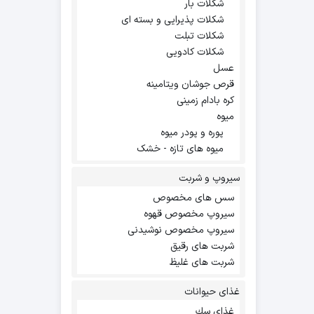
شکلات بار
شکلات پذیرایی و بسته ای
شکلات تبلت
شکلات کادویی
عسل
قرص جوشان ویتامینه
کره بادام زمینی
میوه
پوره و پودر میوه
میوه های تازه - خشک
سیروپ و شربت
سس های مخصوص
سیروپ مخصوص قهوه
سیروپ مخصوص نوشیدنی
شربت های رقیق
شربت های غلیظ
غذای حیوانات
غذاي سك