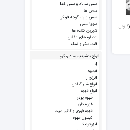
سس سالاد و سس غذا
سس ها
سس و رب گوجه فرنگی
سویا سس
گلوتن –
شیرین کننده ها
عصاره های غذایی
قند، شکر و نمک
انواع نوشیدنی سرد و گرم
آب
آبمیوه
انرژی زا
انواع شیر گیاهی
انواع قهوه
قهوه پودر
قهوه دان
قهوه فوری و کافی میت
کپسول قهوه
ایزوتونیک