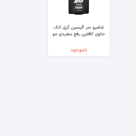
شامپو سر آلپسین گری اتک
حاوی کافئین رفع سفیدی مو
200 میل – alpecin
ناموجود