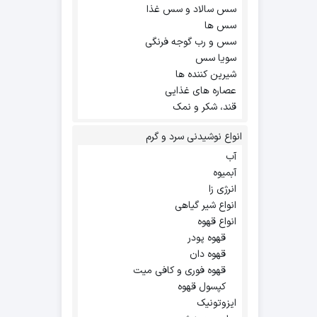
سس سالاد و سس غذا
سس ها
سس و رب گوجه فرنگی
سویا سس
شیرین کننده ها
عصاره های غذایی
قند، شکر و نمک
انواع نوشیدنی سرد و گرم
آب
آبمیوه
انرژی زا
انواع شیر گیاهی
انواع قهوه
قهوه پودر
قهوه دان
قهوه فوری و کافی میت
کپسول قهوه
ایزوتونیک