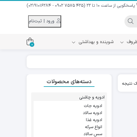
پاسخگویی از ساعت 10 تا 22 (425 7575 0902 - 02191016284)
ورود | ثبت‌نام
 ظروف
شوینده و بهداشتی
0
اس
دام و شیر نارگیل
دسته‌های محصولات
ه سرد
 نتیجه
کننده لباس
نیک
ح و منزل
ادویه و چاشنی
ا
ادویه جات
ادویه سالاد
ادویه غذا
انواع سرکه
سس سالاد