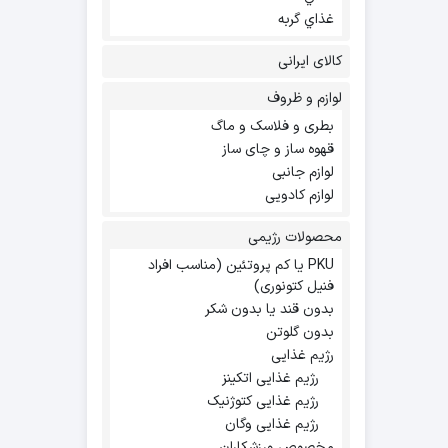
غذاي گربه
کالای ایرانی
لوازم و ظروف
بطری و فلاسک و ماگ
قهوه ساز و چای ساز
لوازم جانبی
لوازم کادویی
محصولات رژیمی
PKU یا کم پروتئین (مناسب افراد
فنیل کتونوری)
بدون قند یا بدون شکر
بدون گلوتن
رژیم غذایی
رژیم غذایی اتکینز
رژیم غذایی کتوژنیک
رژیم غذایی وگان
مخصوص ورزشکاران