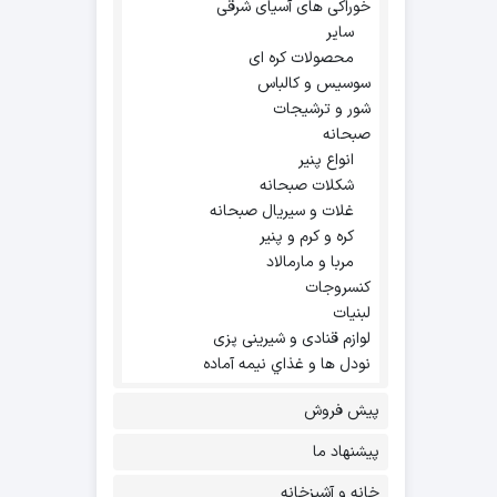
خوراکی های آسیای شرقی
سایر
محصولات کره ای
سوسیس و کالباس
شور و ترشیجات
صبحانه
انواع پنیر
شکلات صبحانه
غلات و سیریال صبحانه
کره و کرم و پنیر
مربا و مارمالاد
کنسروجات
لبنیات
لوازم قنادی و شیرینی پزی
نودل ها و غذاي نيمه آماده
پیش فروش
پیشنهاد ما
خانه و آشپزخانه