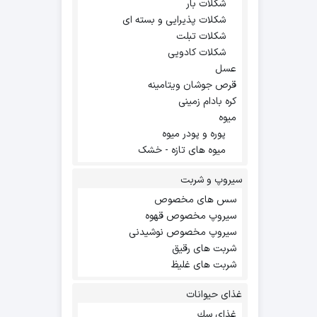
شکلات بار
شکلات پذیرایی و بسته ای
شکلات تبلت
شکلات کادویی
عسل
قرص جوشان ویتامینه
کره بادام زمینی
میوه
پوره و پودر میوه
میوه های تازه - خشک
سیروپ و شربت
سس های مخصوص
سیروپ مخصوص قهوه
سیروپ مخصوص نوشیدنی
شربت های رقیق
شربت های غلیظ
غذای حیوانات
غذاي سك