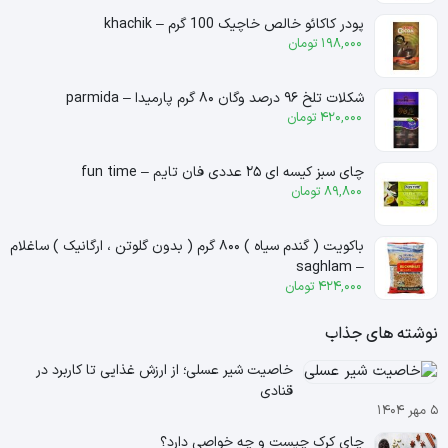
پودر کاکائو خالص خاچیک 100 گرم – khachik
198,000
تومان
شکلات تلخ ۹۶ درصد وگان ۸۰ گرم پارمیدا – parmida
420,000
تومان
چای سبز کیسه ای ۲۵ عددی فان تایم – fun time
89,800
تومان
باکویت ( گندم سیاه ) ۸۰۰ گرم ( بدون گلوتن ، ارگانیک ) ساغلام
– saghlam
424,000
تومان
نوشته های جذاب
خاصیت شیر عسلی؛ از ارزش غذایی تا کاربرد در
قنادی
۵ مهر ۱۴۰۴
چای کرک چیست و چه خواصی دارد؟