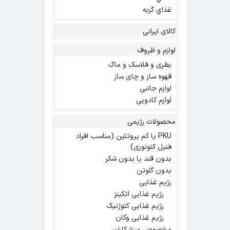
غذاي گربه
کالای ایرانی
لوازم و ظروف
بطری و فلاسک و ماگ
قهوه ساز و چای ساز
لوازم جانبی
لوازم کادویی
محصولات رژیمی
PKU یا کم پروتئین (مناسب افراد
فنیل کتونوری)
بدون قند یا بدون شکر
بدون گلوتن
رژیم غذایی
رژیم غذایی اتکینز
رژیم غذایی کتوژنیک
رژیم غذایی وگان
مخصوص ورزشکاران