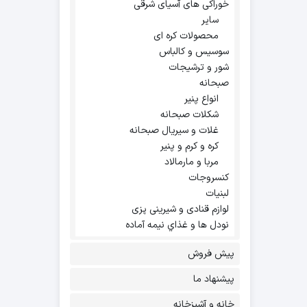
خوراکی های آسیای شرقی
سایر
محصولات کره ای
سوسیس و کالباس
شور و ترشیجات
صبحانه
انواع پنیر
شکلات صبحانه
غلات و سیریال صبحانه
کره و کرم و پنیر
مربا و مارمالاد
کنسروجات
لبنیات
لوازم قنادی و شیرینی پزی
نودل ها و غذاي نيمه آماده
پیش فروش
پیشنهاد ما
خانه و آشپزخانه