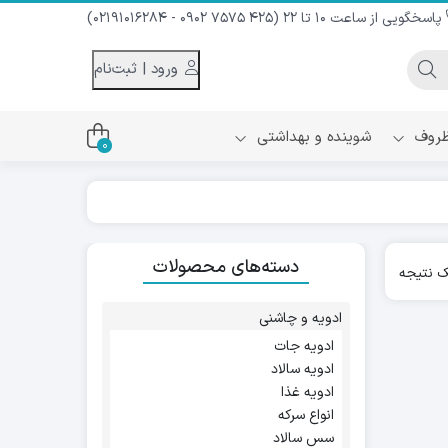
پاسخگویی از ساعت 10 تا 22 (425 7575 0902 - 02191016284)
ورود | ثبت‌نام
 ظروف
شوینده و بهداشتی
0
اس
دام و شیر نارگیل
دسته‌های محصولات
ه سرد
 نتیجه
کننده لباس
نیک
ح و منزل
ادویه و چاشنی
ا
ادویه جات
ادویه سالاد
ادویه غذا
انواع سرکه
سس سالاد