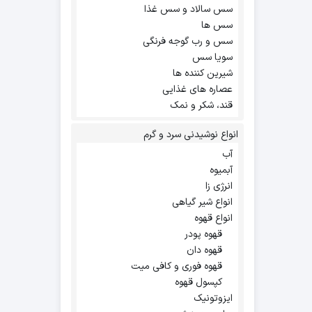
سس سالاد و سس غذا
سس ها
سس و رب گوجه فرنگی
سویا سس
شیرین کننده ها
عصاره های غذایی
قند، شکر و نمک
انواع نوشیدنی سرد و گرم
آب
آبمیوه
انرژی زا
انواع شیر گیاهی
انواع قهوه
قهوه پودر
قهوه دان
قهوه فوری و کافی میت
کپسول قهوه
ایزوتونیک