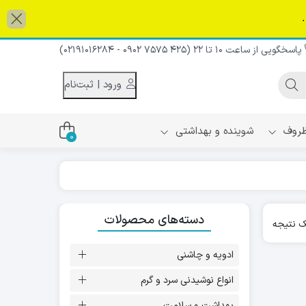
پاسخگویی از ساعت 10 تا 22 (425 7575 0902 - 02191016284)
و پایین می توانید به گزینه مورد نظر و صفحه مورد نظر بروید. کاربران 
ورود | ثبت‌نام
 ظروف
شوینده و بهداشتی
0
اس
دام و شیر نارگیل
دسته‌های محصولات
ه سرد
 نتیجه
کننده لباس
نیک
ح و منزل
ادویه و چاشنی
ا
انواع نوشیدنی سرد و گرم
بهداشت و سلامت