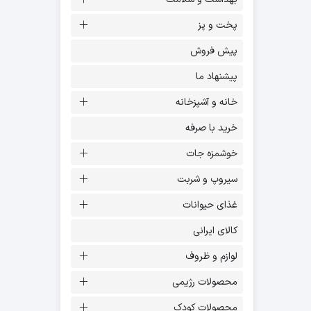
پخت و پز
پیش فروش
پیشنهاد ما
خانه و آشپزخانه
خرید با صرفه
خوشمزه جات
سیروپ و شربت
غذای حیوانات
کالای ایرانی
لوازم و ظروف
محصولات رژیمی
محصولات کودک