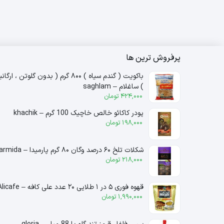
پرفروش ترین ها
باکویت ( گندم سیاه ) ۸۰۰ گرم ( بدون گلوتن ، ارگ
) ساغلام – saghlam
424,000
تومان
پودر کاکائو خالص خاچیک 100 گرم – khachik
198,000
تومان
شکلات تلخ ۶۰ درصد وگان ۸۰ گرم پارمیدا – parmida
218,000
تومان
قهوه فوری ۵ در ۱ طلایی ۲۰ عدد علی کافه – Alicafe
1,990,000
تومان