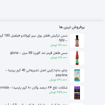
پرفروش ترین ها
سس ترکیش فلفل پول بیبر آووکادو فیلفیل
– filfil
161,000
تومان
سس فلفل قرمز تند گلوریا 88 میل – gloria
88,000
تومان
چای ماچا ژاپنی اصل تشریفاتی 40 گرم پپتینا –
peptina
720,000
تومان
شکلات تلخ ۸۴ درصد وگان ۸۰ گرم پارمیدا – parmida
259,000
تومان