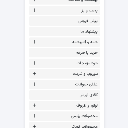
پخت و پز
پیش فروش
پیشنهاد ما
خانه و آشپزخانه
خرید با صرفه
خوشمزه جات
سیروپ و شربت
غذای حیوانات
کالای ایرانی
لوازم و ظروف
محصولات رژیمی
محصولات کودک