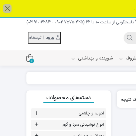
پاسخگویی از ساعت 10 تا 22 (425 7575 0902 - 02191016284)
و پایین می توانید به گزینه مورد نظر و صفحه مورد نظر بروید. کاربران 
ورود | ثبت‌نام
 ظروف
شوینده و بهداشتی
0
اس
دام و شیر نارگیل
دسته‌های محصولات
ه سرد
 نتیجه
کننده لباس
نیک
ح و منزل
ادویه و چاشنی
ا
انواع نوشیدنی سرد و گرم
بهداشت و سلامت