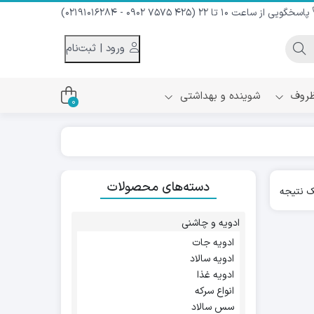
پاسخگویی از ساعت 10 تا 22 (425 7575 0902 - 02191016284)
ورود | ثبت‌نام
 ظروف
شوینده و بهداشتی
0
اس
دام و شیر نارگیل
دسته‌های محصولات
ه سرد
 نتیجه
کننده لباس
نیک
ح و منزل
ادویه و چاشنی
ا
ادویه جات
ادویه سالاد
ادویه غذا
انواع سرکه
سس سالاد