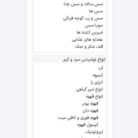
سس سالاد و سس غذا
سس ها
سس و رب گوجه فرنگی
سویا سس
شیرین کننده ها
عصاره های غذایی
قند، شکر و نمک
انواع نوشیدنی سرد و گرم
آب
آبمیوه
انرژی زا
انواع شیر گیاهی
انواع قهوه
قهوه پودر
قهوه دان
قهوه فوری و کافی میت
کپسول قهوه
ایزوتونیک