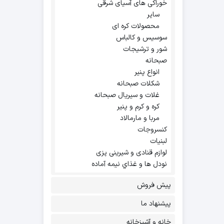
خوراکی های آسیای شرقی
سایر
محصولات کره ای
سوسیس و کالباس
شور و ترشیجات
صبحانه
انواع پنیر
شکلات صبحانه
غلات و سیریال صبحانه
کره و کرم و پنیر
مربا و مارمالاد
کنسروجات
لبنیات
لوازم قنادی و شیرینی پزی
نودل ها و غذاي نيمه آماده
پیش فروش
پیشنهاد ما
خانه و آشپزخانه