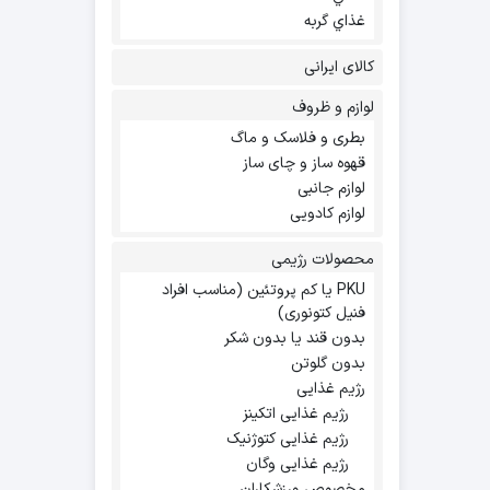
غذاي گربه
کالای ایرانی
لوازم و ظروف
بطری و فلاسک و ماگ
قهوه ساز و چای ساز
لوازم جانبی
لوازم کادویی
محصولات رژیمی
PKU یا کم پروتئین (مناسب افراد
فنیل کتونوری)
بدون قند یا بدون شکر
بدون گلوتن
رژیم غذایی
رژیم غذایی اتکینز
رژیم غذایی کتوژنیک
رژیم غذایی وگان
مخصوص ورزشکاران