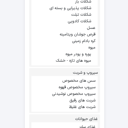
شکلات بار
شکلات پذیرایی و بسته ای
شکلات تبلت
شکلات کادویی
عسل
قرص جوشان ویتامینه
کره بادام زمینی
میوه
پوره و پودر میوه
میوه های تازه - خشک
سیروپ و شربت
سس های مخصوص
سیروپ مخصوص قهوه
سیروپ مخصوص نوشیدنی
شربت های رقیق
شربت های غلیظ
غذای حیوانات
غذاي سك