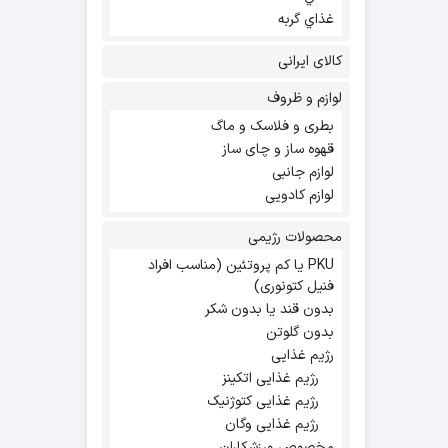
غذاي گربه
کالای ایرانی
لوازم و ظروف
بطری و فلاسک و ماگ
قهوه ساز و چای ساز
لوازم جانبی
لوازم کادویی
محصولات رژیمی
PKU یا کم پروتئین (مناسب افراد
فنیل کتونوری)
بدون قند یا بدون شکر
بدون گلوتن
رژیم غذایی
رژیم غذایی اتکینز
رژیم غذایی کتوژنیک
رژیم غذایی وگان
مخصوص ورزشکاران