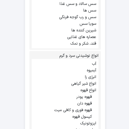
سس سالاد و سس غذا
سس ها
سس و رب گوجه فرنگی
سویا سس
شیرین کننده ها
عصاره های غذایی
قند، شکر و نمک
انواع نوشیدنی سرد و گرم
آب
آبمیوه
انرژی زا
انواع شیر گیاهی
انواع قهوه
قهوه پودر
قهوه دان
قهوه فوری و کافی میت
کپسول قهوه
ایزوتونیک