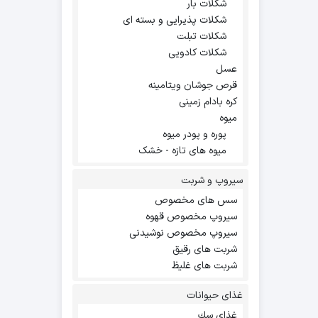
شکلات بار
شکلات پذیرایی و بسته ای
شکلات تبلت
شکلات کادویی
عسل
قرص جوشان ویتامینه
کره بادام زمینی
میوه
پوره و پودر میوه
میوه های تازه - خشک
سیروپ و شربت
سس های مخصوص
سیروپ مخصوص قهوه
سیروپ مخصوص نوشیدنی
شربت های رقیق
شربت های غلیظ
غذای حیوانات
غذاي سك