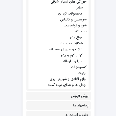
خوراکی های آسیای شرقی
سایر
محصولات کره ای
سوسیس و کالباس
شور و ترشیجات
صبحانه
انواع پنیر
شکلات صبحانه
غلات و سیریال صبحانه
کره و کرم و پنیر
مربا و مارمالاد
کنسروجات
لبنیات
لوازم قنادی و شیرینی پزی
نودل ها و غذاي نيمه آماده
پیش فروش
پیشنهاد ما
خانه و آشپزخانه