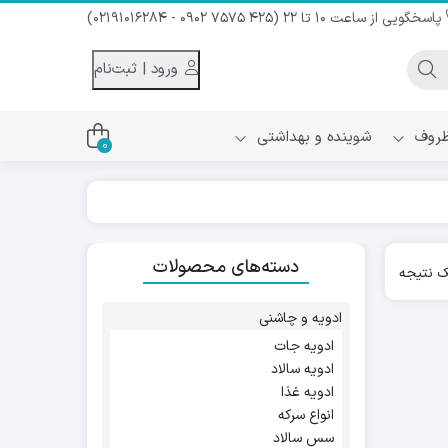
پاسخگویی از ساعت 10 تا 22 (425 7575 0902 - 02191016284)
ورود | ثبت‌نام
 ظروف
شوینده و بهداشتی
0
اس
دام و شیر نارگیل
دسته‌های محصولات
ه سرد
 نتیجه
کننده لباس
نیک
ح و منزل
ادویه و چاشنی
ا
ادویه جات
ادویه سالاد
ادویه غذا
انواع سرکه
سس سالاد