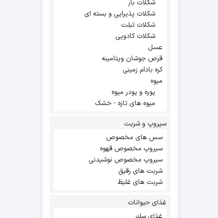
شکلات بار
شکلات پذیرایی و بسته ای
شکلات تبلت
شکلات کادویی
عسل
قرص جوشان ویتامینه
کره بادام زمینی
میوه
پوره و پودر میوه
میوه های تازه - خشک
سیروپ و شربت
سس های مخصوص
سیروپ مخصوص قهوه
سیروپ مخصوص نوشیدنی
شربت های رقیق
شربت های غلیظ
غذای حیوانات
غذاي سك