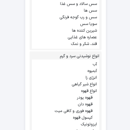
سس سالاد و سس غذا
سس ها
سس و رب گوجه فرنگی
سویا سس
شیرین کننده ها
عصاره های غذایی
قند، شکر و نمک
انواع نوشیدنی سرد و گرم
آب
آبمیوه
انرژی زا
انواع شیر گیاهی
انواع قهوه
قهوه پودر
قهوه دان
قهوه فوری و کافی میت
کپسول قهوه
ایزوتونیک