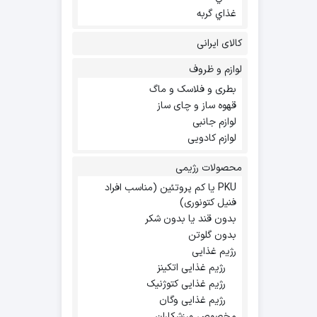
غذاي گربه
کالای ایرانی
لوازم و ظروف
بطری و فلاسک و ماگ
قهوه ساز و چای ساز
لوازم جانبی
لوازم کادویی
محصولات رژیمی
PKU یا کم پروتئین (مناسب افراد
فنیل کتونوری)
بدون قند یا بدون شکر
بدون گلوتن
رژیم غذایی
رژیم غذایی اتکینز
رژیم غذایی کتوژنیک
رژیم غذایی وگان
مخصوص ورزشکاران