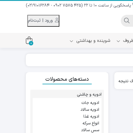
پاسخگویی از ساعت 10 تا 22 (425 7575 0902 - 02191016284)
ورود | ثبت‌نام
 ظروف
شوینده و بهداشتی
0
اس
دام و شیر نارگیل
دسته‌های محصولات
ه سرد
 نتیجه
کننده لباس
نیک
ح و منزل
ادویه و چاشنی
ا
ادویه جات
ادویه سالاد
ادویه غذا
انواع سرکه
سس سالاد