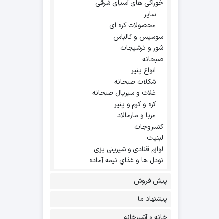
خوراکی های آسیای شرقی
سایر
محصولات کره ای
سوسیس و کالباس
شور و ترشیجات
صبحانه
انواع پنیر
شکلات صبحانه
غلات و سیریال صبحانه
کره و کرم و پنیر
مربا و مارمالاد
کنسروجات
لبنیات
لوازم قنادی و شیرینی پزی
نودل ها و غذاي نيمه آماده
پیش فروش
پیشنهاد ما
خانه و آشپزخانه