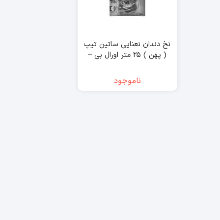
نخ دندان نعنایی ساتین تیپ
( پهن ) ۲۵ متر اورال بی –
OralB
ناموجود