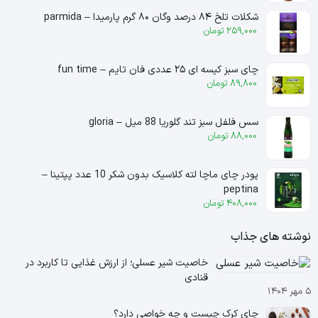
شکلات تلخ ۸۴ درصد وگان ۸۰ گرم پارمیدا – parmida
259,000
تومان
چای سبز کیسه ای ۲۵ عددی فان تایم – fun time
89,800
تومان
سس فلفل سبز تند گلوریا 88 میل – gloria
88,000
تومان
پودر چای ماچا لته کلاسیک بدون شکر 10 عدد پپتینا –
peptina
408,000
تومان
نوشته های جذاب
خاصیت شیر عسلی؛ از ارزش غذایی تا کاربرد در
قنادی
۵ مهر ۱۴۰۴
چای کرک چیست و چه خواصی دارد؟