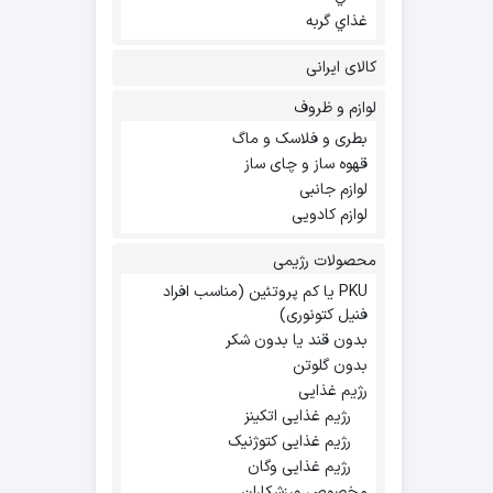
غذاي گربه
کالای ایرانی
لوازم و ظروف
بطری و فلاسک و ماگ
قهوه ساز و چای ساز
لوازم جانبی
لوازم کادویی
محصولات رژیمی
PKU یا کم پروتئین (مناسب افراد
فنیل کتونوری)
بدون قند یا بدون شکر
بدون گلوتن
رژیم غذایی
رژیم غذایی اتکینز
رژیم غذایی کتوژنیک
رژیم غذایی وگان
مخصوص ورزشکاران