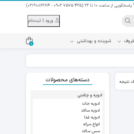
پاسخگویی از ساعت 10 تا 22 (425 7575 0902 - 02191016284)
ورود | ثبت‌نام
 ظروف
شوینده و بهداشتی
0
اس
دام و شیر نارگیل
دسته‌های محصولات
ه سرد
 نتیجه
کننده لباس
نیک
ح و منزل
ادویه و چاشنی
ا
ادویه جات
ادویه سالاد
ادویه غذا
انواع سرکه
سس سالاد