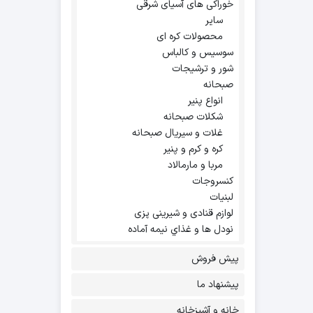
خوراکی های آسیای شرقی
سایر
محصولات کره ای
سوسیس و کالباس
شور و ترشیجات
صبحانه
انواع پنیر
شکلات صبحانه
غلات و سیریال صبحانه
کره و کرم و پنیر
مربا و مارمالاد
کنسروجات
لبنیات
لوازم قنادی و شیرینی پزی
نودل ها و غذاي نيمه آماده
پیش فروش
پیشنهاد ما
خانه و آشپزخانه