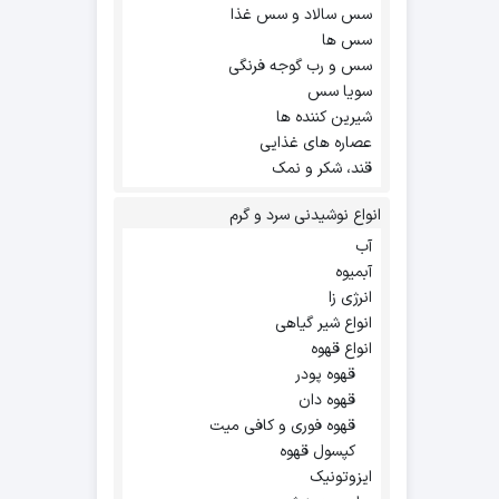
سس سالاد و سس غذا
سس ها
سس و رب گوجه فرنگی
سویا سس
شیرین کننده ها
عصاره های غذایی
قند، شکر و نمک
انواع نوشیدنی سرد و گرم
آب
آبمیوه
انرژی زا
انواع شیر گیاهی
انواع قهوه
قهوه پودر
قهوه دان
قهوه فوری و کافی میت
کپسول قهوه
ایزوتونیک