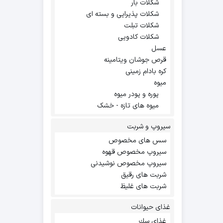
شکلات بار
شکلات پذیرایی و بسته ای
شکلات تبلت
شکلات کادویی
عسل
قرص جوشان ویتامینه
کره بادام زمینی
میوه
پوره و پودر میوه
میوه های تازه - خشک
سیروپ و شربت
سس های مخصوص
سیروپ مخصوص قهوه
سیروپ مخصوص نوشیدنی
شربت های رقیق
شربت های غلیظ
غذای حیوانات
غذاي سك