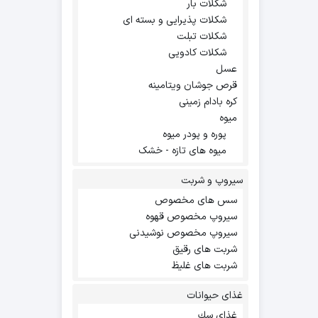
شکلات بار
شکلات پذیرایی و بسته ای
شکلات تبلت
شکلات کادویی
عسل
قرص جوشان ویتامینه
کره بادام زمینی
میوه
پوره و پودر میوه
میوه های تازه - خشک
سیروپ و شربت
سس های مخصوص
سیروپ مخصوص قهوه
سیروپ مخصوص نوشیدنی
شربت های رقیق
شربت های غلیظ
غذای حیوانات
غذاي سك