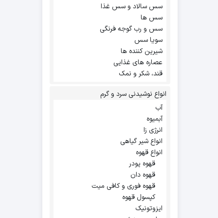
سس سالاد و سس غذا
سس ها
سس و رب گوجه فرنگی
سویا سس
شیرین کننده ها
عصاره های غذایی
قند، شکر و نمک
انواع نوشیدنی سرد و گرم
آب
آبمیوه
انرژی زا
انواع شیر گیاهی
انواع قهوه
قهوه پودر
قهوه دان
قهوه فوری و کافی میت
کپسول قهوه
ایزوتونیک