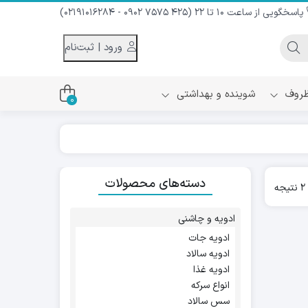
پاسخگویی از ساعت 10 تا 22 (425 7575 0902 - 02191016284)
ورود | ثبت‌نام
 ظروف
شوینده و بهداشتی
0
اس
دام و شیر نارگیل
دسته‌های محصولات
ه سرد
Sorted
ه
کننده لباس
by
نیک
popularity
ح و منزل
ادویه و چاشنی
ا
ادویه جات
ادویه سالاد
ادویه غذا
انواع سرکه
سس سالاد