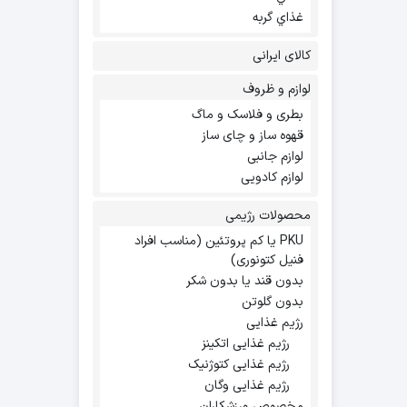
غذاي گربه
کالای ایرانی
لوازم و ظروف
بطری و فلاسک و ماگ
قهوه ساز و چای ساز
لوازم جانبی
لوازم کادویی
محصولات رژیمی
PKU یا کم پروتئین (مناسب افراد
فنیل کتونوری)
بدون قند یا بدون شکر
بدون گلوتن
رژیم غذایی
رژیم غذایی اتکینز
رژیم غذایی کتوژنیک
رژیم غذایی وگان
مخصوص ورزشکاران