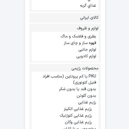
غذاي گربه
کالای ایرانی
لوازم و ظروف
بطری و فلاسک و ماگ
قهوه ساز و چای ساز
لوازم جانبی
لوازم کادویی
محصولات رژیمی
PKU یا کم پروتئین (مناسب افراد
فنیل کتونوری)
بدون قند یا بدون شکر
بدون گلوتن
رژیم غذایی
رژیم غذایی اتکینز
رژیم غذایی کتوژنیک
رژیم غذایی وگان
مخصوص ورزشکاران