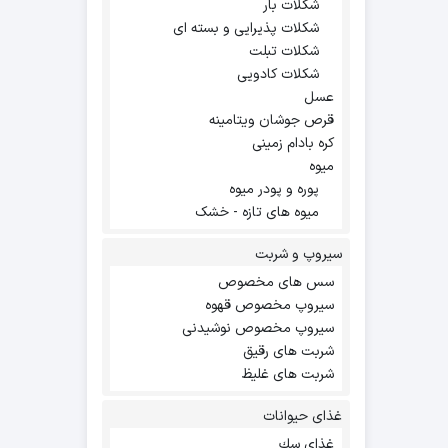
شکلات بار
شکلات پذیرایی و بسته ای
شکلات تبلت
شکلات کادویی
عسل
قرص جوشان ویتامینه
کره بادام زمینی
میوه
پوره و پودر میوه
میوه های تازه - خشک
سیروپ و شربت
سس های مخصوص
سیروپ مخصوص قهوه
سیروپ مخصوص نوشیدنی
شربت های رقیق
شربت های غلیظ
غذای حیوانات
غذاي سك