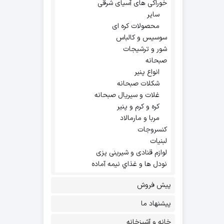
خوراکی های آسیای شرقی
سایر
محصولات کره ای
سوسیس و کالباس
شور و ترشیجات
صبحانه
انواع پنیر
شکلات صبحانه
غلات و سیریال صبحانه
کره و کرم و پنیر
مربا و مارمالاد
کنسروجات
لبنیات
لوازم قنادی و شیرینی پزی
نودل ها و غذاي نيمه آماده
پیش فروش
پیشنهاد ما
خانه و آشپزخانه