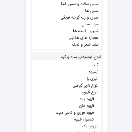
سس سالاد و سس غذا
سس ها
سس و رب گوجه فرنگی
سویا سس
شیرین کننده ها
عصاره های غذایی
قند، شکر و نمک
انواع نوشیدنی سرد و گرم
آب
آبمیوه
انرژی زا
انواع شیر گیاهی
انواع قهوه
قهوه پودر
قهوه دان
قهوه فوری و کافی میت
کپسول قهوه
ایزوتونیک