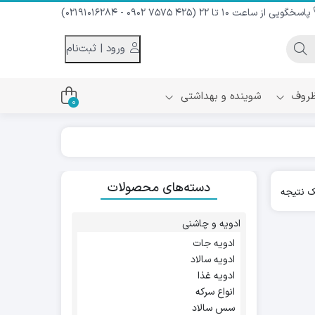
پاسخگویی از ساعت 10 تا 22 (425 7575 0902 - 02191016284)
ورود | ثبت‌نام
 ظروف
شوینده و بهداشتی
0
اس
دام و شیر نارگیل
دسته‌های محصولات
ه سرد
 نتیجه
کننده لباس
نیک
ح و منزل
ادویه و چاشنی
ا
ادویه جات
ادویه سالاد
ادویه غذا
انواع سرکه
سس سالاد