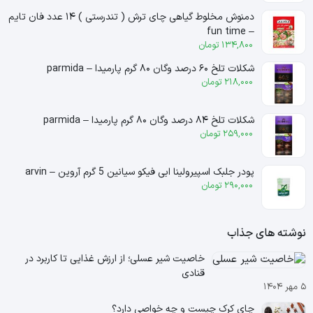
دمنوش مخلوط گیاهی چای ترش ( تندرستی ) ۱۴ عدد فان تایم
– fun time
134,800
تومان
شکلات تلخ ۶۰ درصد وگان ۸۰ گرم پارمیدا – parmida
218,000
تومان
شکلات تلخ ۸۴ درصد وگان ۸۰ گرم پارمیدا – parmida
259,000
تومان
پودر جلبک اسپیرولینا ابی فیکو سیانین 5 گرم آروین – arvin
290,000
تومان
نوشته های جذاب
خاصیت شیر عسلی؛ از ارزش غذایی تا کاربرد در
قنادی
۵ مهر ۱۴۰۴
چای کرک چیست و چه خواصی دارد؟