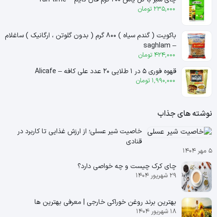
235,000
تومان
باکویت ( گندم سیاه ) ۸۰۰ گرم ( بدون گلوتن ، ارگانیک ) ساغلام
– saghlam
424,000
تومان
قهوه فوری ۵ در ۱ طلایی ۲۰ عدد علی کافه – Alicafe
1,990,000
تومان
نوشته های جذاب
خاصیت شیر عسلی؛ از ارزش غذایی تا کاربرد در
قنادی
۵ مهر ۱۴۰۴
چای کرک چیست و چه خواصی دارد؟
۲۹ شهریور ۱۴۰۴
بهترین برند روغن خوراکی خارجی | معرفی بهترین ها
۱۸ شهریور ۱۴۰۴