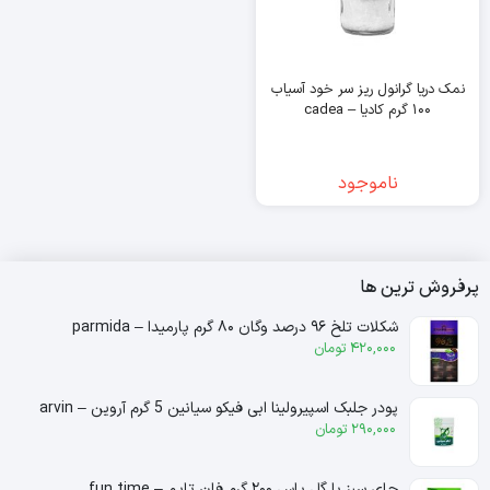
نمک دریا گرانول ریز سر خود آسیاب
۱۰۰ گرم کادیا – cadea
ناموجود
پرفروش ترین ها
شکلات تلخ ۹۶ درصد وگان ۸۰ گرم پارمیدا – parmida
420,000
تومان
پودر جلبک اسپیرولینا ابی فیکو سیانین 5 گرم آروین – arvin
290,000
تومان
چای سبز با گل یاس ۲۰۰ گرم فان تایم – fun time