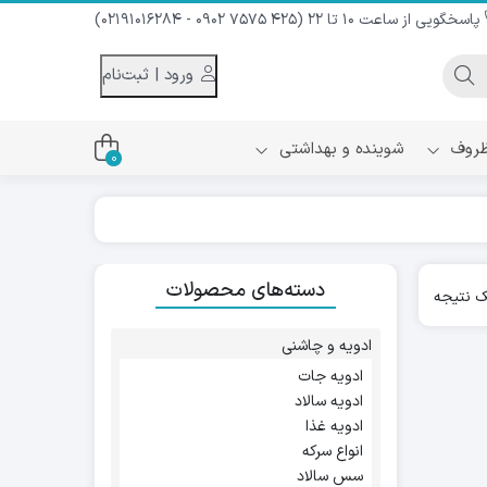
پاسخگویی از ساعت 10 تا 22 (425 7575 0902 - 02191016284)
ورود | ثبت‌نام
 ظروف
شوینده و بهداشتی
0
اس
دام و شیر نارگیل
دسته‌های محصولات
ه سرد
 نتیجه
کننده لباس
نیک
ح و منزل
ادویه و چاشنی
ا
ادویه جات
ادویه سالاد
ادویه غذا
انواع سرکه
سس سالاد