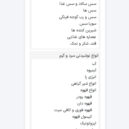
سس سالاد و سس غذا
سس ها
سس و رب گوجه فرنگی
سویا سس
شیرین کننده ها
عصاره های غذایی
قند، شکر و نمک
انواع نوشیدنی سرد و گرم
آب
آبمیوه
انرژی زا
انواع شیر گیاهی
انواع قهوه
قهوه پودر
قهوه دان
قهوه فوری و کافی میت
کپسول قهوه
ایزوتونیک