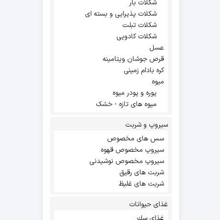
شکلات بار
شکلات پذیرایی و بسته ای
شکلات تبلت
شکلات کادویی
عسل
قرص جوشان ویتامینه
کره بادام زمینی
میوه
پوره و پودر میوه
میوه های تازه - خشک
سیروپ و شربت
سس های مخصوص
سیروپ مخصوص قهوه
سیروپ مخصوص نوشیدنی
شربت های رقیق
شربت های غلیظ
غذای حیوانات
غذاي سك