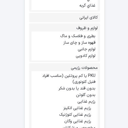
غذاي گربه
کالای ایرانی
لوازم و ظروف
بطری و فلاسک و ماگ
قهوه ساز و چای ساز
لوازم جانبی
لوازم کادویی
محصولات رژیمی
PKU یا کم پروتئین (مناسب افراد
فنیل کتونوری)
بدون قند یا بدون شکر
بدون گلوتن
رژیم غذایی
رژیم غذایی اتکینز
رژیم غذایی کتوژنیک
رژیم غذایی وگان
مخصوص ورزشکاران