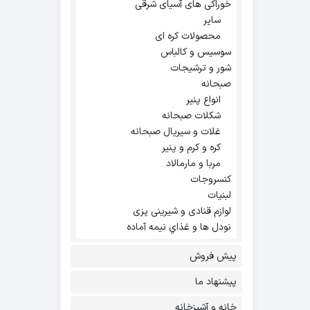
خوراکی های آسیای شرقی
سایر
محصولات کره ای
سوسیس و کالباس
شور و ترشیجات
صبحانه
انواع پنیر
شکلات صبحانه
غلات و سیریال صبحانه
کره و کرم و پنیر
مربا و مارمالاد
کنسروجات
لبنیات
لوازم قنادی و شیرینی پزی
نودل ها و غذاي نيمه آماده
پیش فروش
پیشنهاد ما
خانه و آشپزخانه