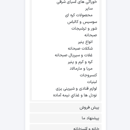
خوراکی های آسیای شرقی
سایر
محصولات کره ای
سوسیس و کالباس
شور و ترشیجات
صبحانه
انواع پنیر
شکلات صبحانه
غلات و سیریال صبحانه
کره و کرم و پنیر
مربا و مارمالاد
کنسروجات
لبنیات
لوازم قنادی و شیرینی پزی
نودل ها و غذاي نيمه آماده
پیش فروش
پیشنهاد ما
خانه و آشپزخانه