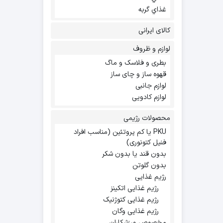
غذاي گربه
کالای ایرانی
لوازم و ظروف
بطری و فلاسک و ماگ
قهوه ساز و چای ساز
لوازم جانبی
لوازم کادویی
محصولات رژیمی
PKU یا کم پروتئین (مناسب افراد
فنیل کتونوری)
بدون قند یا بدون شکر
بدون گلوتن
رژیم غذایی
رژیم غذایی اتکینز
رژیم غذایی کتوژنیک
رژیم غذایی وگان
مخصوص ورزشکاران