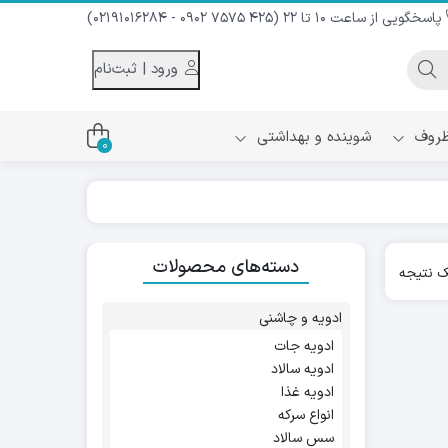
پاسخگویی از ساعت 10 تا 22 (425 7575 0902 - 02191016284)
ورود | ثبت‌نام
 ظروف
شوینده و بهداشتی
0
اس
دام و شیر نارگیل
دسته‌های محصولات
ه سرد
 نتیجه
کننده لباس
نیک
ح و منزل
ادویه و چاشنی
ا
ادویه جات
ادویه سالاد
ادویه غذا
انواع سرکه
سس سالاد