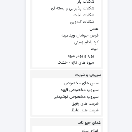
شکلات بار
شکلات پذیرایی و بسته ای
شکلات تبلت
شکلات کادویی
عسل
قرص جوشان ویتامینه
کره بادام زمینی
میوه
پوره و پودر میوه
میوه های تازه - خشک
سیروپ و شربت
سس های مخصوص
سیروپ مخصوص قهوه
سیروپ مخصوص نوشیدنی
شربت های رقیق
شربت های غلیظ
غذای حیوانات
غذاي سك