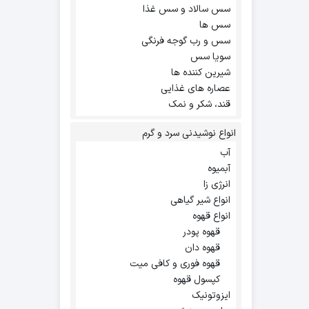
سس سالاد و سس غذا
سس ها
سس و رب گوجه فرنگی
سویا سس
شیرین کننده ها
عصاره های غذایی
قند، شکر و نمک
انواع نوشیدنی سرد و گرم
آب
آبمیوه
انرژی زا
انواع شیر گیاهی
انواع قهوه
قهوه پودر
قهوه دان
قهوه فوری و کافی میت
کپسول قهوه
ایزوتونیک