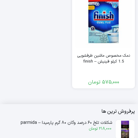
نمک مخصوص ماشین ظرفشویی
1.5 کیلو فینیش – finish
575,000
تومان
پرفروش ترین ها
شکلات تلخ ۶۰ درصد وگان ۸۰ گرم پارمیدا – parmida
218,000
تومان