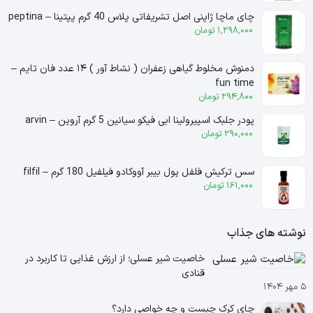
چای ماچا ژاپنی اصل تشریفاتی پلاس 40 گرم پپتینا – peptina
1,298,000
تومان
دمنوش مخلوط گیاهی زعفران ( نشاط آور ) ۱۴ عدد فان تایم –
fun time
294,800
تومان
پودر جلبک اسپیرولینا ابی فیکو سیانین 5 گرم آروین – arvin
290,000
تومان
سس ترکیش فلفل پول بیبر آووکادو فیلفیل 180 گرم – filfil
161,000
تومان
نوشته های جذاب
خاصیت شیر عسلی؛ از ارزش غذایی تا کاربرد در
قنادی
۵ مهر ۱۴۰۴
چای کرک چیست و چه خواصی دارد؟