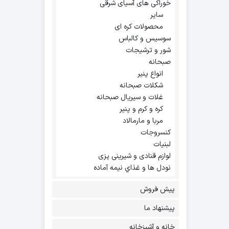
خوراکی های آسیای شرقی
سایر
محصولات کره ای
سوسیس و کالباس
شور و ترشیجات
صبحانه
انواع پنیر
شکلات صبحانه
غلات و سیریال صبحانه
کره و کرم و پنیر
مربا و مارمالاد
کنسروجات
لبنیات
لوازم قنادی و شیرینی پزی
نودل ها و غذاي نيمه آماده
پیش فروش
پیشنهاد ما
خانه و آشپزخانه