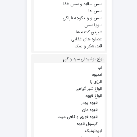
سس سالاد و سس غذا
سس ها
سس و رب گوجه فرنگی
سویا سس
شیرین کننده ها
عصاره های غذایی
قند، شکر و نمک
انواع نوشیدنی سرد و گرم
آب
آبمیوه
انرژی زا
انواع شیر گیاهی
انواع قهوه
قهوه پودر
قهوه دان
قهوه فوری و کافی میت
کپسول قهوه
ایزوتونیک