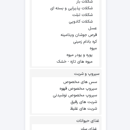
شکلات بار
شکلات پذیرایی و بسته ای
شکلات تبلت
شکلات کادویی
عسل
قرص جوشان ویتامینه
کره بادام زمینی
میوه
پوره و پودر میوه
میوه های تازه - خشک
سیروپ و شربت
سس های مخصوص
سیروپ مخصوص قهوه
سیروپ مخصوص نوشیدنی
شربت های رقیق
شربت های غلیظ
غذای حیوانات
غذاي سك