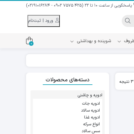
پاسخگویی از ساعت 10 تا 22 (425 7575 0902 - 02191016284)
ورود | ثبت‌نام
 ظروف
شوینده و بهداشتی
0
اس
دام و شیر نارگیل
دسته‌های محصولات
ه سرد
Sorted
کننده لباس
by
نیک
popularity
ح و منزل
ادویه و چاشنی
ا
ادویه جات
ادویه سالاد
ادویه غذا
انواع سرکه
سس سالاد