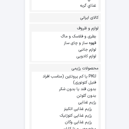
غذاي گربه
کالای ایرانی
لوازم و ظروف
بطری و فلاسک و ماگ
قهوه ساز و چای ساز
لوازم جانبی
لوازم کادویی
محصولات رژیمی
PKU یا کم پروتئین (مناسب افراد
فنیل کتونوری)
بدون قند یا بدون شکر
بدون گلوتن
رژیم غذایی
رژیم غذایی اتکینز
رژیم غذایی کتوژنیک
رژیم غذایی وگان
مخصوص ورزشکاران