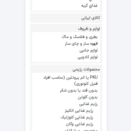
غذاي گربه
کالای ایرانی
لوازم و ظروف
بطری و فلاسک و ماگ
قهوه ساز و چای ساز
لوازم جانبی
لوازم کادویی
محصولات رژیمی
PKU یا کم پروتئین (مناسب افراد
فنیل کتونوری)
بدون قند یا بدون شکر
بدون گلوتن
رژیم غذایی
رژیم غذایی اتکینز
رژیم غذایی کتوژنیک
رژیم غذایی وگان
مخصوص ورزشکاران