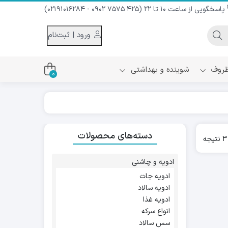
پاسخگویی از ساعت 10 تا 22 (425 7575 0902 - 02191016284)
ورود | ثبت‌نام
 ظروف
شوینده و بهداشتی
0
اس
دام و شیر نارگیل
دسته‌های محصولات
ه سرد
Sorted
کننده لباس
by
نیک
popularity
ح و منزل
ادویه و چاشنی
ا
ادویه جات
ادویه سالاد
ادویه غذا
انواع سرکه
سس سالاد