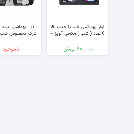
نوار بهداشتی بلند با جذب بالا
نوار بهداشتی بلند 
6 عدد ( شب ) مکسی آلویز –
always
اولترا تین آلویز – always
680,000
تومان
ناموجود