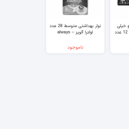
و خیلی
نوار بهداشتی متوسط 28 عدد
نازک مخصوص شب 12 عدد
اولترا آلویز – always
ناموجود