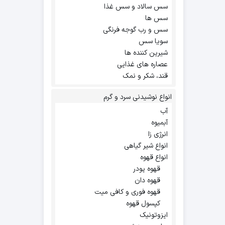
سس سالاد و سس غذا
سس ها
سس و رب گوجه فرنگی
سویا سس
شیرین کننده ها
عصاره های غذایی
قند، شکر و نمک
انواع نوشیدنی سرد و گرم
آب
آبمیوه
انرژی زا
انواع شیر گیاهی
انواع قهوه
قهوه پودر
قهوه دان
قهوه فوری و کافی میت
کپسول قهوه
ایزوتونیک