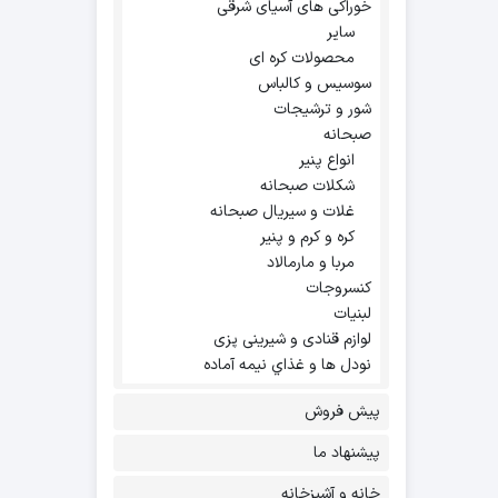
خوراکی های آسیای شرقی
سایر
محصولات کره ای
سوسیس و کالباس
شور و ترشیجات
صبحانه
انواع پنیر
شکلات صبحانه
غلات و سیریال صبحانه
کره و کرم و پنیر
مربا و مارمالاد
کنسروجات
لبنیات
لوازم قنادی و شیرینی پزی
نودل ها و غذاي نيمه آماده
پیش فروش
پیشنهاد ما
خانه و آشپزخانه