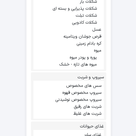
شکلات بار
شکلات پذیرایی و بسته ای
شکلات تبلت
شکلات کادویی
عسل
قرص جوشان ویتامینه
کره بادام زمینی
میوه
پوره و پودر میوه
میوه های تازه - خشک
سیروپ و شربت
سس های مخصوص
سیروپ مخصوص قهوه
سیروپ مخصوص نوشیدنی
شربت های رقیق
شربت های غلیظ
غذای حیوانات
غذاي سك