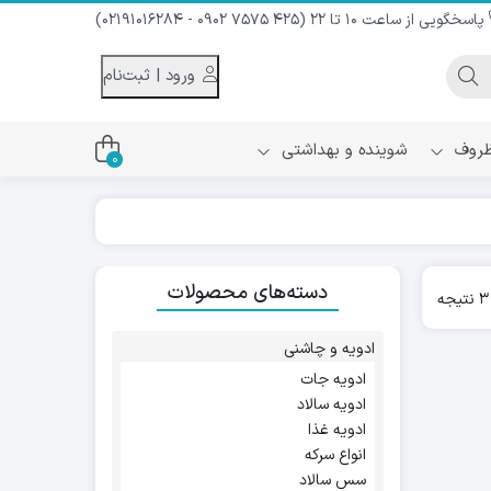
پاسخگویی از ساعت 10 تا 22 (425 7575 0902 - 02191016284)
ورود | ثبت‌نام
 ظروف
شوینده و بهداشتی
0
اس
دام و شیر نارگیل
دسته‌های محصولات
ه سرد
Sorted
کننده لباس
by
نیک
popularity
ح و منزل
ادویه و چاشنی
ا
ادویه جات
ادویه سالاد
ادویه غذا
انواع سرکه
سس سالاد