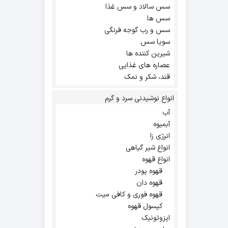
سس سالاد و سس غذا
سس ها
سس و رب گوجه فرنگی
سویا سس
شیرین کننده ها
عصاره های غذایی
قند، شکر و نمک
انواع نوشیدنی سرد و گرم
آب
آبمیوه
انرژی زا
انواع شیر گیاهی
انواع قهوه
قهوه پودر
قهوه دان
قهوه فوری و کافی میت
کپسول قهوه
ایزوتونیک