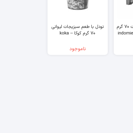
نودل با طعم سبزیجات ۷۰ گرم
نودل با طعم سبزیجات لیوانی
۷۰ گرم کوکا – koka
ناموجود