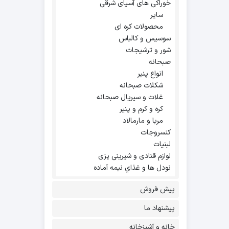
خوراکی های آسیای شرقی
سایر
محصولات کره ای
سوسیس و کالباس
شور و ترشیجات
صبحانه
انواع پنیر
شکلات صبحانه
غلات و سیریال صبحانه
کره و کرم و پنیر
مربا و مارمالاد
کنسروجات
لبنیات
لوازم قنادی و شیرینی پزی
نودل ها و غذاي نيمه آماده
پیش فروش
پیشنهاد ما
خانه و آشپزخانه