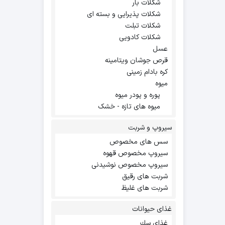
شکلات بار
شکلات پذیرایی و بسته ای
شکلات تبلت
شکلات کادویی
عسل
قرص جوشان ویتامینه
کره بادام زمینی
میوه
پوره و پودر میوه
میوه های تازه - خشک
سیروپ و شربت
سس های مخصوص
سیروپ مخصوص قهوه
سیروپ مخصوص نوشیدنی
شربت های رقیق
شربت های غلیظ
غذای حیوانات
غذاي سك