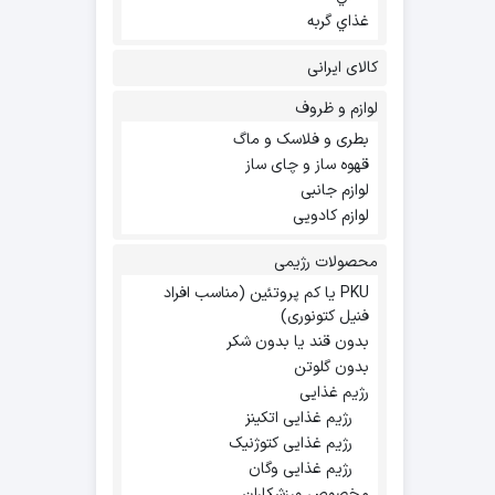
غذاي گربه
کالای ایرانی
لوازم و ظروف
بطری و فلاسک و ماگ
قهوه ساز و چای ساز
لوازم جانبی
لوازم کادویی
محصولات رژیمی
PKU یا کم پروتئین (مناسب افراد
فنیل کتونوری)
بدون قند یا بدون شکر
بدون گلوتن
رژیم غذایی
رژیم غذایی اتکینز
رژیم غذایی کتوژنیک
رژیم غذایی وگان
مخصوص ورزشکاران