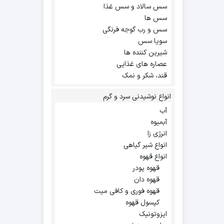
سس سالاد و سس غذا
سس ها
سس و رب گوجه فرنگی
سویا سس
شیرین کننده ها
عصاره های غذایی
قند، شکر و نمک
انواع نوشیدنی سرد و گرم
آب
آبمیوه
انرژی زا
انواع شیر گیاهی
انواع قهوه
قهوه پودر
قهوه دان
قهوه فوری و کافی میت
کپسول قهوه
ایزوتونیک