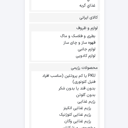
غذاي گربه
کالای ایرانی
لوازم و ظروف
بطری و فلاسک و ماگ
قهوه ساز و چای ساز
لوازم جانبی
لوازم کادویی
محصولات رژیمی
PKU یا کم پروتئین (مناسب افراد
فنیل کتونوری)
بدون قند یا بدون شکر
بدون گلوتن
رژیم غذایی
رژیم غذایی اتکینز
رژیم غذایی کتوژنیک
رژیم غذایی وگان
مخصوص ورزشکاران