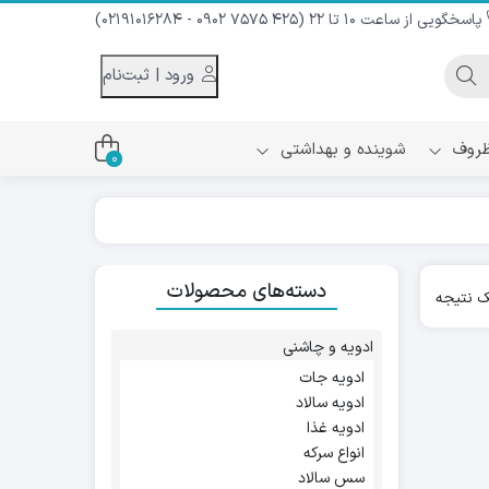
پاسخگویی از ساعت 10 تا 22 (425 7575 0902 - 02191016284)
ورود | ثبت‌نام
 ظروف
شوینده و بهداشتی
0
اس
دام و شیر نارگیل
دسته‌های محصولات
ه سرد
 نتیجه
کننده لباس
نیک
ح و منزل
ادویه و چاشنی
ا
ادویه جات
ادویه سالاد
ادویه غذا
انواع سرکه
سس سالاد