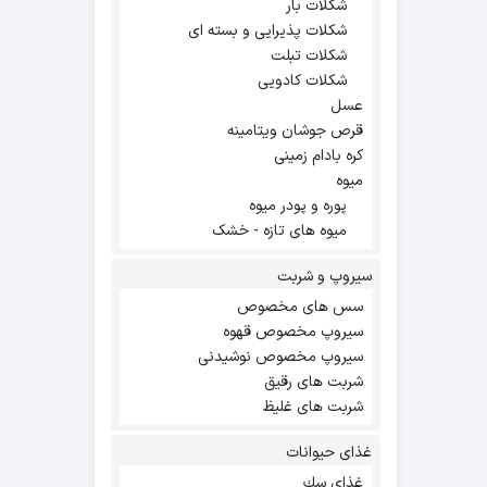
شکلات بار
شکلات پذیرایی و بسته ای
شکلات تبلت
شکلات کادویی
عسل
قرص جوشان ویتامینه
کره بادام زمینی
میوه
پوره و پودر میوه
میوه های تازه - خشک
سیروپ و شربت
سس های مخصوص
سیروپ مخصوص قهوه
سیروپ مخصوص نوشیدنی
شربت های رقیق
شربت های غلیظ
غذای حیوانات
غذاي سك