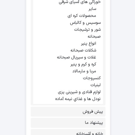
خوراکی های آسیای شرقی
سایر
محصولات کره ای
سوسیس و کالباس
شور و ترشیجات
صبحانه
انواع پنیر
شکلات صبحانه
غلات و سیریال صبحانه
کره و کرم و پنیر
مربا و مارمالاد
کنسروجات
لبنیات
لوازم قنادی و شیرینی پزی
نودل ها و غذاي نيمه آماده
پیش فروش
پیشنهاد ما
خانه و آشپزخانه