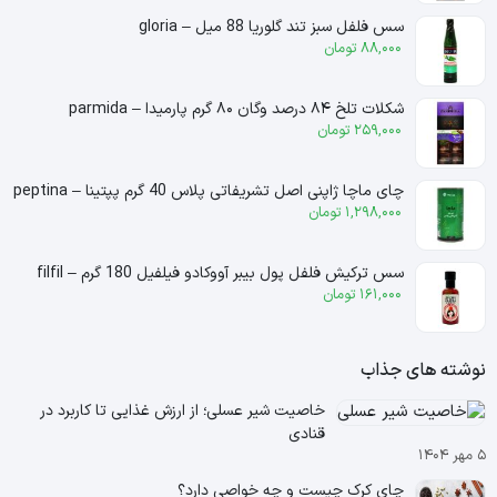
سس فلفل سبز تند گلوریا 88 میل – gloria
88,000
تومان
شکلات تلخ ۸۴ درصد وگان ۸۰ گرم پارمیدا – parmida
259,000
تومان
چای ماچا ژاپنی اصل تشریفاتی پلاس 40 گرم پپتینا – peptina
1,298,000
تومان
سس ترکیش فلفل پول بیبر آووکادو فیلفیل 180 گرم – filfil
161,000
تومان
نوشته های جذاب
خاصیت شیر عسلی؛ از ارزش غذایی تا کاربرد در
قنادی
۵ مهر ۱۴۰۴
چای کرک چیست و چه خواصی دارد؟