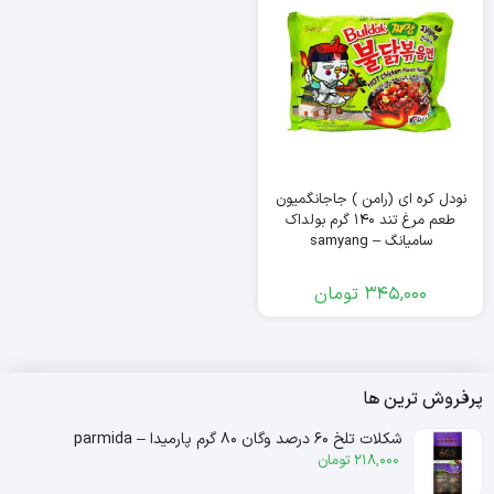
نودل کره ای (رامن ) جاجانگمیون
طعم مرغ تند ۱۴۰ گرم بولداک
سامیانگ – samyang
345,000
تومان
پرفروش ترین ها
شکلات تلخ ۶۰ درصد وگان ۸۰ گرم پارمیدا – parmida
218,000
تومان