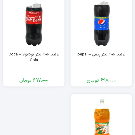
نوشابه ۲٫۵ لیتر پپسی – pepsi
نوشابه ۲٫۵ لیتر کوکاکولا – Coca
Cola
698,000
تومان
697,000
تومان