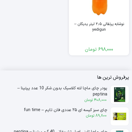
نوشابه پرتقالی ۲٫۵ لیتر یدیگان –
yedigun
698,000
تومان
پرفروش ترین ها
پودر چای ماچا لته کلاسیک بدون شکر 10 عدد پپتینا –
peptina
408,000
تومان
چای سبز کیسه ای ۲۵ عددی فان تایم – fun time
89,800
تومان
چای ماچا ژاپنی اصل تشریفاتی 40 گرم پپتینا – peptina