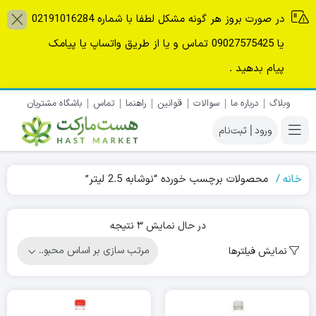
در صورت بروز هر گونه مشکل لطفا با شماره 02191016284
یا 09027575425 تماس و یا از طریق واتساپ یا پیامک
پیام بدهید .
وبلاگ
درباره ما
سوالات
قوانین
راهنما
تماس
باشگاه مشتریان
|
خانه
محصولات برچسب خورده “نوشابه 2.5 لیتر”
Sorted
در حال نمایش 3 نتیجه
by
نمایش فیلترها
popularity