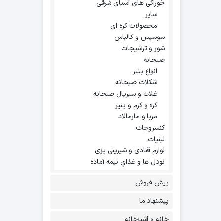
خوراکی های آسیای شرقی
سایر
محصولات کره ای
سوسیس و کالباس
شور و ترشیجات
صبحانه
انواع پنیر
شکلات صبحانه
غلات و سیریال صبحانه
کره و کرم و پنیر
مربا و مارمالاد
کنسروجات
لبنیات
لوازم قنادی و شیرینی پزی
نودل ها و غذاي نيمه آماده
پیش فروش
پیشنهاد ما
خانه و آشپزخانه