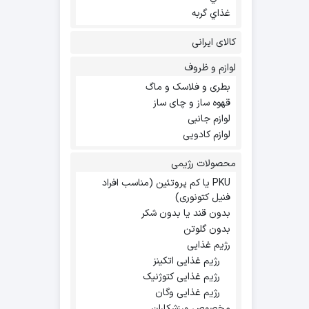
غذاي گربه
کالای ایرانی
لوازم و ظروف
بطری و فلاسک و ماگ
قهوه ساز و چای ساز
لوازم جانبی
لوازم کادویی
محصولات رژیمی
PKU یا کم پروتئین (مناسب افراد
فنیل کتونوری)
بدون قند یا بدون شکر
بدون گلوتن
رژیم غذایی
رژیم غذایی اتکینز
رژیم غذایی کتوژنیک
رژیم غذایی وگان
مخصوص ورزشکاران