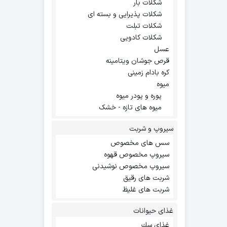
شکلات بار
شکلات پذیرایی و بسته ای
شکلات تبلت
شکلات کادویی
عسل
قرص جوشان ویتامینه
کره بادام زمینی
میوه
پوره و پودر میوه
میوه های تازه - خشک
سیروپ و شربت
سس های مخصوص
سیروپ مخصوص قهوه
سیروپ مخصوص نوشیدنی
شربت های رقیق
شربت های غلیظ
غذای حیوانات
غذاي سك