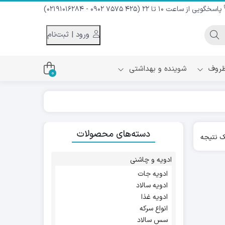
پاسخگویی از ساعت 10 تا 22 (425 7575 0902 - 02191016284)
ورود | ثبت‌نام
 ظروف
شوینده و بهداشتی
0
اس
دام و شیر نارگیل
دسته‌های محصولات
ه سرد
 نتیجه
کننده لباس
نیک
ح و منزل
ادویه و چاشنی
ا
ادویه جات
ادویه سالاد
ادویه غذا
انواع سرکه
سس سالاد