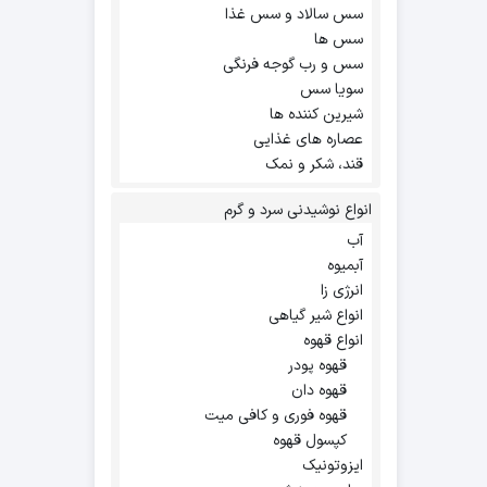
سس سالاد و سس غذا
سس ها
سس و رب گوجه فرنگی
سویا سس
شیرین کننده ها
عصاره های غذایی
قند، شکر و نمک
انواع نوشیدنی سرد و گرم
آب
آبمیوه
انرژی زا
انواع شیر گیاهی
انواع قهوه
قهوه پودر
قهوه دان
قهوه فوری و کافی میت
کپسول قهوه
ایزوتونیک