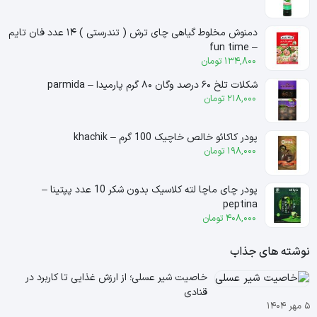
دمنوش مخلوط گیاهی چای ترش ( تندرستی ) ۱۴ عدد فان تایم
– fun time
134,800
تومان
شکلات تلخ ۶۰ درصد وگان ۸۰ گرم پارمیدا – parmida
218,000
تومان
پودر کاکائو خالص خاچیک 100 گرم – khachik
198,000
تومان
پودر چای ماچا لته کلاسیک بدون شکر 10 عدد پپتینا –
peptina
408,000
تومان
نوشته های جذاب
خاصیت شیر عسلی؛ از ارزش غذایی تا کاربرد در
قنادی
۵ مهر ۱۴۰۴