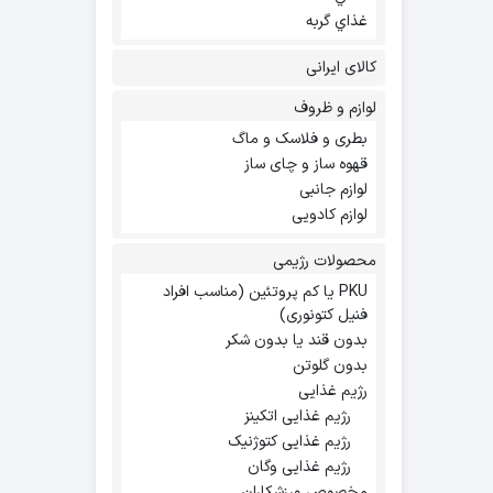
غذاي گربه
کالای ایرانی
لوازم و ظروف
بطری و فلاسک و ماگ
قهوه ساز و چای ساز
لوازم جانبی
لوازم کادویی
محصولات رژیمی
PKU یا کم پروتئین (مناسب افراد
فنیل کتونوری)
بدون قند یا بدون شکر
بدون گلوتن
رژیم غذایی
رژیم غذایی اتکینز
رژیم غذایی کتوژنیک
رژیم غذایی وگان
مخصوص ورزشکاران