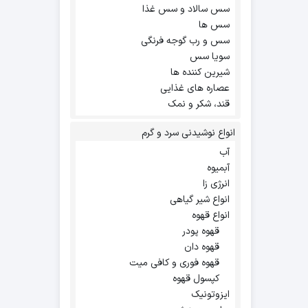
سس سالاد و سس غذا
سس ها
سس و رب گوجه فرنگی
سویا سس
شیرین کننده ها
عصاره های غذایی
قند، شکر و نمک
انواع نوشیدنی سرد و گرم
آب
آبمیوه
انرژی زا
انواع شیر گیاهی
انواع قهوه
قهوه پودر
قهوه دان
قهوه فوری و کافی میت
کپسول قهوه
ایزوتونیک