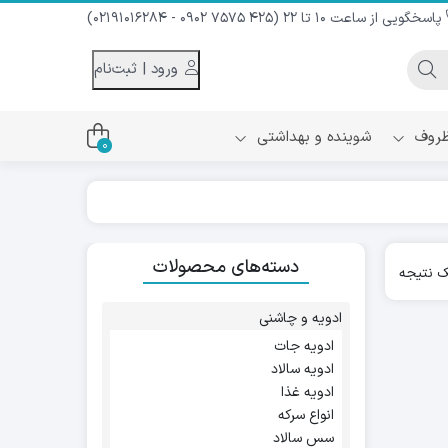
پاسخگویی از ساعت 10 تا 22 (425 7575 0902 - 02191016284)
ورود | ثبت‌نام
 ظروف
شوینده و بهداشتی
0
اس
دام و شیر نارگیل
دسته‌های محصولات
ه سرد
 نتیجه
کننده لباس
نیک
ح و منزل
ادویه و چاشنی
ا
ادویه جات
ادویه سالاد
ادویه غذا
انواع سرکه
سس سالاد