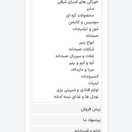
خوراکی های آسیای شرقی
سایر
محصولات کره ای
سوسیس و کالباس
شور و ترشیجات
صبحانه
انواع پنیر
شکلات صبحانه
غلات و سیریال صبحانه
کره و کرم و پنیر
مربا و مارمالاد
کنسروجات
لبنیات
لوازم قنادی و شیرینی پزی
نودل ها و غذاي نيمه آماده
پیش فروش
پیشنهاد ما
خانه و آشپزخانه