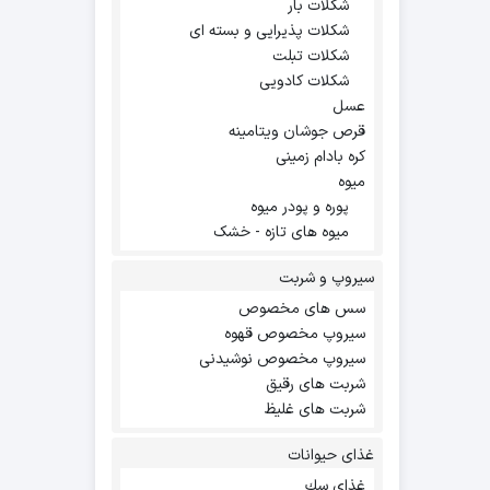
شکلات بار
شکلات پذیرایی و بسته ای
شکلات تبلت
شکلات کادویی
عسل
قرص جوشان ویتامینه
کره بادام زمینی
میوه
پوره و پودر میوه
میوه های تازه - خشک
سیروپ و شربت
سس های مخصوص
سیروپ مخصوص قهوه
سیروپ مخصوص نوشیدنی
شربت های رقیق
شربت های غلیظ
غذای حیوانات
غذاي سك