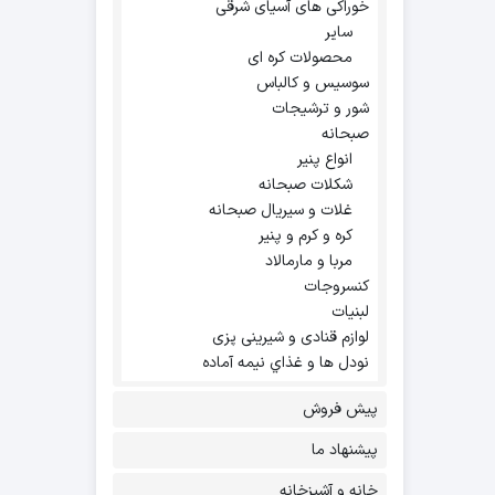
خوراکی های آسیای شرقی
سایر
محصولات کره ای
سوسیس و کالباس
شور و ترشیجات
صبحانه
انواع پنیر
شکلات صبحانه
غلات و سیریال صبحانه
کره و کرم و پنیر
مربا و مارمالاد
کنسروجات
لبنیات
لوازم قنادی و شیرینی پزی
نودل ها و غذاي نيمه آماده
پیش فروش
پیشنهاد ما
خانه و آشپزخانه