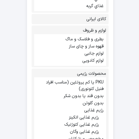
غذاي گربه
کالای ایرانی
لوازم و ظروف
بطری و فلاسک و ماگ
قهوه ساز و چای ساز
لوازم جانبی
لوازم کادویی
محصولات رژیمی
PKU یا کم پروتئین (مناسب افراد
فنیل کتونوری)
بدون قند یا بدون شکر
بدون گلوتن
رژیم غذایی
رژیم غذایی اتکینز
رژیم غذایی کتوژنیک
رژیم غذایی وگان
مخصوص ورزشکاران