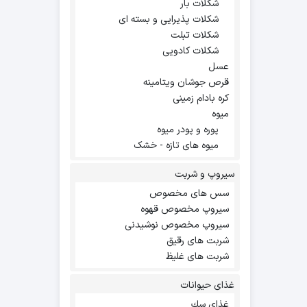
شکلات بار
شکلات پذیرایی و بسته ای
شکلات تبلت
شکلات کادویی
عسل
قرص جوشان ویتامینه
کره بادام زمینی
میوه
پوره و پودر میوه
میوه های تازه - خشک
سیروپ و شربت
سس های مخصوص
سیروپ مخصوص قهوه
سیروپ مخصوص نوشیدنی
شربت های رقیق
شربت های غلیظ
غذای حیوانات
غذاي سك