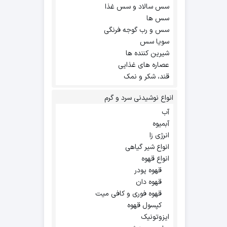
سس سالاد و سس غذا
سس ها
سس و رب گوجه فرنگی
سویا سس
شیرین کننده ها
عصاره های غذایی
قند، شکر و نمک
انواع نوشیدنی سرد و گرم
آب
آبمیوه
انرژی زا
انواع شیر گیاهی
انواع قهوه
قهوه پودر
قهوه دان
قهوه فوری و کافی میت
کپسول قهوه
ایزوتونیک