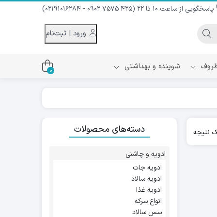
پاسخگویی از ساعت 10 تا 22 (425 7575 0902 - 02191016284)
ورود | ثبت‌نام
 ظروف
شوینده و بهداشتی
0
اس
دام و شیر نارگیل
دسته‌های محصولات
ه سرد
 نتیجه
کننده لباس
نیک
ح و منزل
ادویه و چاشنی
ا
ادویه جات
ادویه سالاد
ادویه غذا
انواع سرکه
سس سالاد