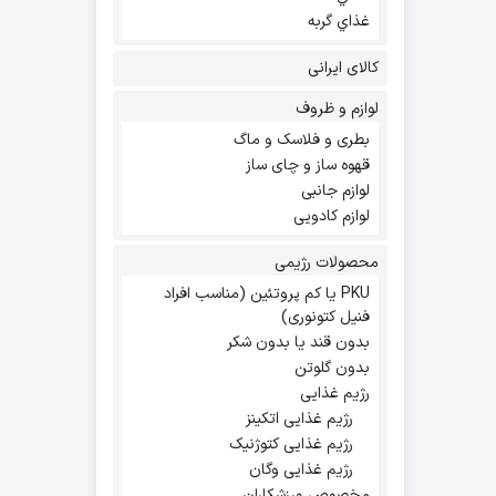
غذاي گربه
کالای ایرانی
لوازم و ظروف
بطری و فلاسک و ماگ
قهوه ساز و چای ساز
لوازم جانبی
لوازم کادویی
محصولات رژیمی
PKU یا کم پروتئین (مناسب افراد
فنیل کتونوری)
بدون قند یا بدون شکر
بدون گلوتن
رژیم غذایی
رژیم غذایی اتکینز
رژیم غذایی کتوژنیک
رژیم غذایی وگان
مخصوص ورزشکاران