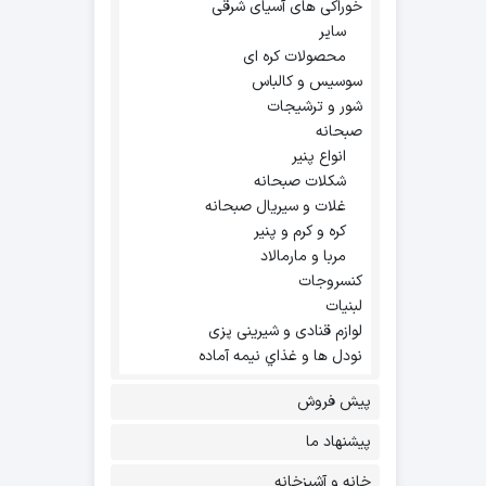
خوراکی های آسیای شرقی
سایر
محصولات کره ای
سوسیس و کالباس
شور و ترشیجات
صبحانه
انواع پنیر
شکلات صبحانه
غلات و سیریال صبحانه
کره و کرم و پنیر
مربا و مارمالاد
کنسروجات
لبنیات
لوازم قنادی و شیرینی پزی
نودل ها و غذاي نيمه آماده
پیش فروش
پیشنهاد ما
خانه و آشپزخانه