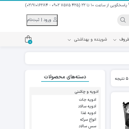
پاسخگویی از ساعت 10 تا 22 (425 7575 0902 - 02191016284)
ورود | ثبت‌نام
 ظروف
شوینده و بهداشتی
0
اس
دام و شیر نارگیل
دسته‌های محصولات
ه سرد
Sorted
کننده لباس
by
نیک
popularity
ح و منزل
ادویه و چاشنی
ا
ادویه جات
ادویه سالاد
ادویه غذا
انواع سرکه
سس سالاد