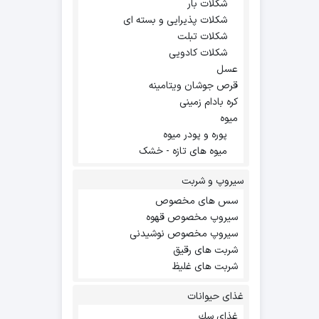
شکلات بار
شکلات پذیرایی و بسته ای
شکلات تبلت
شکلات کادویی
عسل
قرص جوشان ویتامینه
کره بادام زمینی
میوه
پوره و پودر میوه
میوه های تازه - خشک
سیروپ و شربت
سس های مخصوص
سیروپ مخصوص قهوه
سیروپ مخصوص نوشیدنی
شربت های رقیق
شربت های غلیظ
غذای حیوانات
غذاي سك