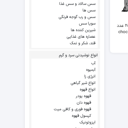
سس سالاد و سس غذا
سس ها
سس و رب گوجه فرنگی
سویا سس
هات چاکلت فوری ۲۰ عدد
شیرین کننده ها
عصاره های غذایی
قند، شکر و نمک
انواع نوشیدنی سرد و گرم
آب
آبمیوه
انرژی زا
انواع شیر گیاهی
انواع قهوه
قهوه پودر
قهوه دان
قهوه فوری و کافی میت
کپسول قهوه
ایزوتونیک