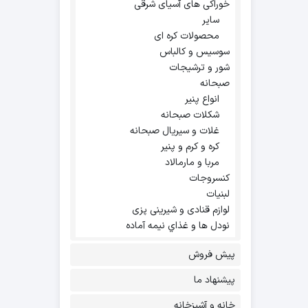
خوراکی های آسیای شرقی
سایر
محصولات کره ای
سوسیس و کالباس
شور و ترشیجات
صبحانه
انواع پنیر
شکلات صبحانه
غلات و سیریال صبحانه
کره و کرم و پنیر
مربا و مارمالاد
کنسروجات
لبنیات
لوازم قنادی و شیرینی پزی
نودل ها و غذاي نيمه آماده
پیش فروش
پیشنهاد ما
خانه و آشپزخانه