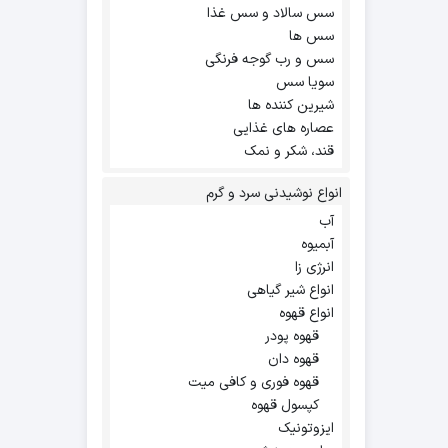
سس سالاد و سس غذا
سس ها
سس و رب گوجه فرنگی
سویا سس
شیرین کننده ها
عصاره های غذایی
قند، شکر و نمک
انواع نوشیدنی سرد و گرم
آب
آبمیوه
انرژی زا
انواع شیر گیاهی
انواع قهوه
قهوه پودر
قهوه دان
قهوه فوری و کافی میت
کپسول قهوه
ایزوتونیک