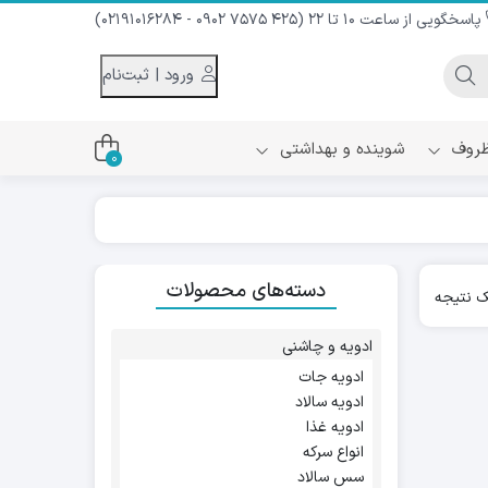
پاسخگویی از ساعت 10 تا 22 (425 7575 0902 - 02191016284)
ورود | ثبت‌نام
 ظروف
شوینده و بهداشتی
0
اس
دام و شیر نارگیل
دسته‌های محصولات
ه سرد
 نتیجه
کننده لباس
نیک
ح و منزل
ادویه و چاشنی
ا
ادویه جات
ادویه سالاد
ادویه غذا
انواع سرکه
سس سالاد