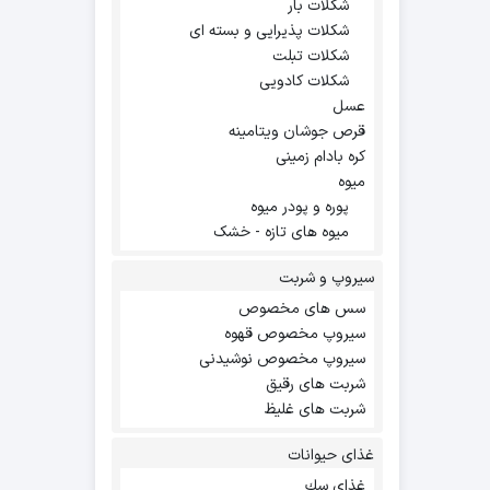
شکلات بار
شکلات پذیرایی و بسته ای
شکلات تبلت
شکلات کادویی
عسل
قرص جوشان ویتامینه
کره بادام زمینی
میوه
پوره و پودر میوه
میوه های تازه - خشک
سیروپ و شربت
سس های مخصوص
سیروپ مخصوص قهوه
سیروپ مخصوص نوشیدنی
شربت های رقیق
شربت های غلیظ
غذای حیوانات
غذاي سك