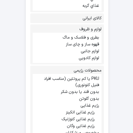
غذاي گربه
کالای ایرانی
لوازم و ظروف
بطری و فلاسک و ماگ
قهوه ساز و چای ساز
لوازم جانبی
لوازم کادویی
محصولات رژیمی
PKU یا کم پروتئین (مناسب افراد
فنیل کتونوری)
بدون قند یا بدون شکر
بدون گلوتن
رژیم غذایی
رژیم غذایی اتکینز
رژیم غذایی کتوژنیک
رژیم غذایی وگان
مخصوص ورزشکاران