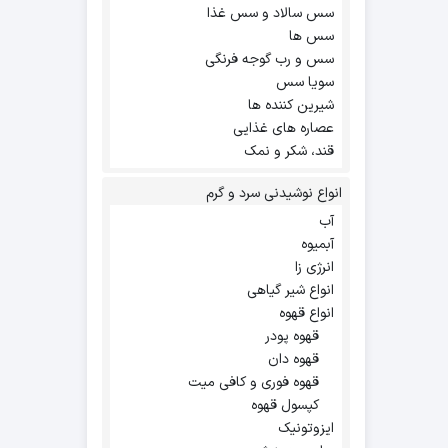
سس سالاد و سس غذا
سس ها
سس و رب گوجه فرنگی
سویا سس
شیرین کننده ها
عصاره های غذایی
قند، شکر و نمک
انواع نوشیدنی سرد و گرم
آب
آبمیوه
انرژی زا
انواع شیر گیاهی
انواع قهوه
قهوه پودر
قهوه دان
قهوه فوری و کافی میت
کپسول قهوه
ایزوتونیک