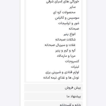
خوراکی های آسیای شرقی
سایر
محصولات کره ای
سوسیس و کالباس
شور و ترشیجات
صبحانه
انواع پنیر
شکلات صبحانه
غلات و سیریال صبحانه
کره و کرم و پنیر
مربا و مارمالاد
کنسروجات
لبنیات
لوازم قنادی و شیرینی پزی
نودل ها و غذاي نيمه آماده
پیش فروش
پیشنهاد ما
خانه و آشپزخانه