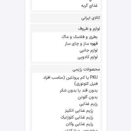
غذاي گربه
کالای ایرانی
لوازم و ظروف
بطری و فلاسک و ماگ
قهوه ساز و چای ساز
لوازم جانبی
لوازم کادویی
محصولات رژیمی
PKU یا کم پروتئین (مناسب افراد
فنیل کتونوری)
بدون قند یا بدون شکر
بدون گلوتن
رژیم غذایی
رژیم غذایی اتکینز
رژیم غذایی کتوژنیک
رژیم غذایی وگان
مخصوص ورزشکاران