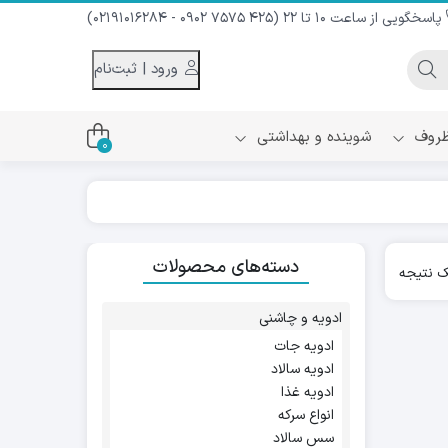
پاسخگویی از ساعت 10 تا 22 (425 7575 0902 - 02191016284)
ورود | ثبت‌نام
 ظروف
شوینده و بهداشتی
0
اس
دام و شیر نارگیل
دسته‌های محصولات
ه سرد
 نتیجه
کننده لباس
نیک
ح و منزل
ادویه و چاشنی
ا
ادویه جات
ادویه سالاد
ادویه غذا
انواع سرکه
سس سالاد