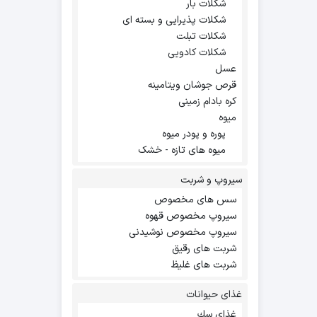
شکلات بار
شکلات پذیرایی و بسته ای
شکلات تبلت
شکلات کادویی
عسل
قرص جوشان ویتامینه
کره بادام زمینی
میوه
پوره و پودر میوه
میوه های تازه - خشک
سیروپ و شربت
سس های مخصوص
سیروپ مخصوص قهوه
سیروپ مخصوص نوشیدنی
شربت های رقیق
شربت های غلیظ
غذای حیوانات
غذاي سك