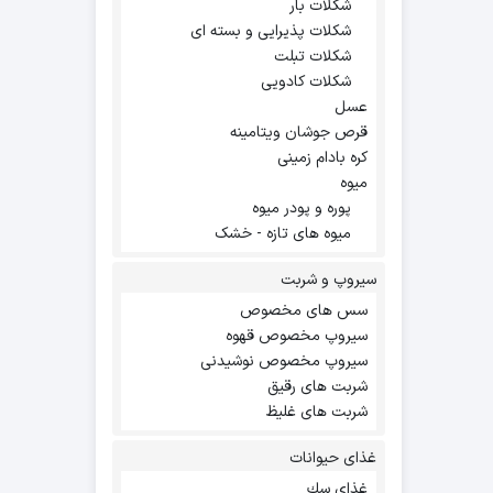
شکلات بار
شکلات پذیرایی و بسته ای
شکلات تبلت
شکلات کادویی
عسل
قرص جوشان ویتامینه
کره بادام زمینی
میوه
پوره و پودر میوه
میوه های تازه - خشک
سیروپ و شربت
سس های مخصوص
سیروپ مخصوص قهوه
سیروپ مخصوص نوشیدنی
شربت های رقیق
شربت های غلیظ
غذای حیوانات
غذاي سك