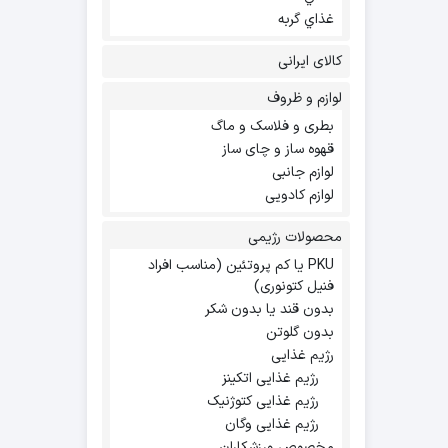
غذاي گربه
کالای ایرانی
لوازم و ظروف
بطری و فلاسک و ماگ
قهوه ساز و چای ساز
لوازم جانبی
لوازم کادویی
محصولات رژیمی
PKU یا کم پروتئین (مناسب افراد
فنیل کتونوری)
بدون قند یا بدون شکر
بدون گلوتن
رژیم غذایی
رژیم غذایی اتکینز
رژیم غذایی کتوژنیک
رژیم غذایی وگان
مخصوص ورزشکاران