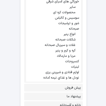
خوراکی های آسیای شرقی
سایر
محصولات کره ای
سوسیس و کالباس
شور و ترشیجات
صبحانه
انواع پنیر
شکلات صبحانه
غلات و سیریال صبحانه
کره و کرم و پنیر
مربا و مارمالاد
کنسروجات
لبنیات
لوازم قنادی و شیرینی پزی
نودل ها و غذاي نيمه آماده
پیش فروش
پیشنهاد ما
خانه و آشپزخانه