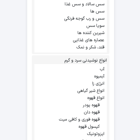
سس سالاد و سس غذا
سس ها
سس و رب گوجه فرنگی
سویا سس
شیرین کننده ها
عصاره های غذایی
قند، شکر و نمک
انواع نوشیدنی سرد و گرم
آب
آبمیوه
انرژی زا
انواع شیر گیاهی
انواع قهوه
قهوه پودر
قهوه دان
قهوه فوری و کافی میت
کپسول قهوه
ایزوتونیک