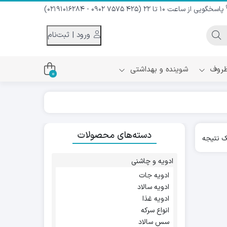
پاسخگویی از ساعت 10 تا 22 (425 7575 0902 - 02191016284)
ورود | ثبت‌نام
 ظروف
شوینده و بهداشتی
0
اس
دام و شیر نارگیل
دسته‌های محصولات
ه سرد
 نتیجه
کننده لباس
نیک
ح و منزل
ادویه و چاشنی
ا
ادویه جات
ادویه سالاد
ادویه غذا
انواع سرکه
سس سالاد