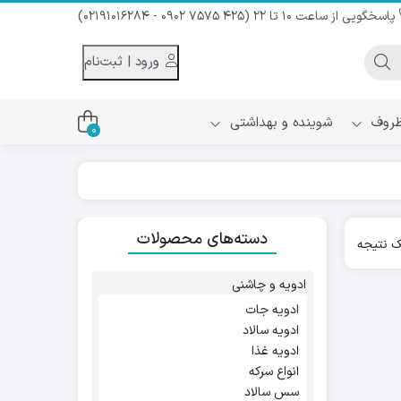
پاسخگویی از ساعت 10 تا 22 (425 7575 0902 - 02191016284)
ورود | ثبت‌نام
 ظروف
شوینده و بهداشتی
0
اس
دام و شیر نارگیل
دسته‌های محصولات
ه سرد
 نتیجه
کننده لباس
نیک
ح و منزل
ادویه و چاشنی
ا
ادویه جات
ادویه سالاد
ادویه غذا
انواع سرکه
سس سالاد