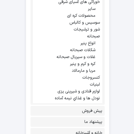
خوراکی های آسیای شرقی
سایر
محصولات کره ای
سوسیس و کالباس
شور و ترشیجات
صبحانه
انواع پنیر
شکلات صبحانه
غلات و سیریال صبحانه
کره و کرم و پنیر
مربا و مارمالاد
کنسروجات
لبنیات
لوازم قنادی و شیرینی پزی
نودل ها و غذاي نيمه آماده
پیش فروش
پیشنهاد ما
خانه و آشپزخانه