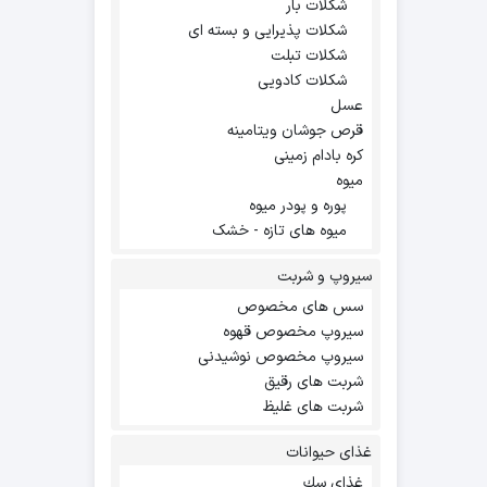
شکلات بار
شکلات پذیرایی و بسته ای
شکلات تبلت
شکلات کادویی
عسل
قرص جوشان ویتامینه
کره بادام زمینی
میوه
پوره و پودر میوه
میوه های تازه - خشک
سیروپ و شربت
سس های مخصوص
سیروپ مخصوص قهوه
سیروپ مخصوص نوشیدنی
شربت های رقیق
شربت های غلیظ
غذای حیوانات
غذاي سك