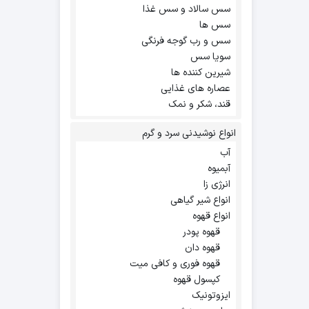
سس سالاد و سس غذا
سس ها
سس و رب گوجه فرنگی
سویا سس
شیرین کننده ها
عصاره های غذایی
قند، شکر و نمک
انواع نوشیدنی سرد و گرم
آب
آبمیوه
انرژی زا
انواع شیر گیاهی
انواع قهوه
قهوه پودر
قهوه دان
قهوه فوری و کافی میت
کپسول قهوه
ایزوتونیک