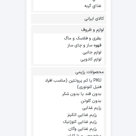
غذاي گربه
کالای ایرانی
لوازم و ظروف
بطری و فلاسک و ماگ
قهوه ساز و چای ساز
لوازم جانبی
لوازم کادویی
محصولات رژیمی
PKU یا کم پروتئین (مناسب افراد
فنیل کتونوری)
بدون قند یا بدون شکر
بدون گلوتن
رژیم غذایی
رژیم غذایی اتکینز
رژیم غذایی کتوژنیک
رژیم غذایی وگان
مخصوص ورزشکاران