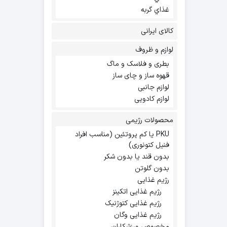
غذاي گربه
کالای ایرانی
لوازم و ظروف
بطری و فلاسک و ماگ
قهوه ساز و چای ساز
لوازم جانبی
لوازم کادویی
محصولات رژیمی
PKU یا کم پروتئین (مناسب افراد
فنیل کتونوری)
بدون قند یا بدون شکر
بدون گلوتن
رژیم غذایی
رژیم غذایی اتکینز
رژیم غذایی کتوژنیک
رژیم غذایی وگان
مخصوص ورزشکاران