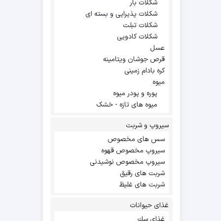
شکلات بار
شکلات پذیرایی و بسته ای
شکلات تبلت
شکلات کادویی
عسل
قرص جوشان ویتامینه
کره بادام زمینی
میوه
پوره و پودر میوه
میوه های تازه - خشک
سیروپ و شربت
سس های مخصوص
سیروپ مخصوص قهوه
سیروپ مخصوص نوشیدنی
شربت های رقیق
شربت های غلیظ
غذای حیوانات
غذاي سك