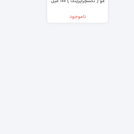
مو ( تکسچرایزینگ ) ۱۰۰ میل
گات تو بی – got2b
ناموجود