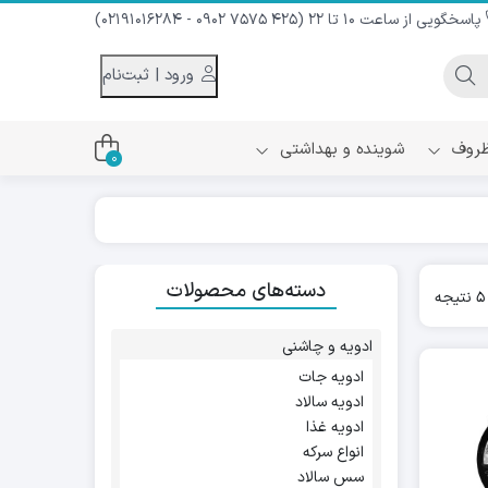
پاسخگویی از ساعت 10 تا 22 (425 7575 0902 - 02191016284)
ورود | ثبت‌نام
 ظروف
شوینده و بهداشتی
0
اس
دام و شیر نارگیل
دسته‌های محصولات
ه سرد
Sorted
کننده لباس
by
نیک
popularity
ح و منزل
ادویه و چاشنی
ا
ادویه جات
ادویه سالاد
ادویه غذا
انواع سرکه
سس سالاد