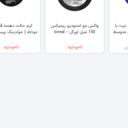
نیت با
واکس مو استودیو ریمیکس
کرم حالت دهنده ق
 متوسط
150 میل لورآل – loreal
میل گات تو بی – got2b
ن
ناموجود
ناموجود