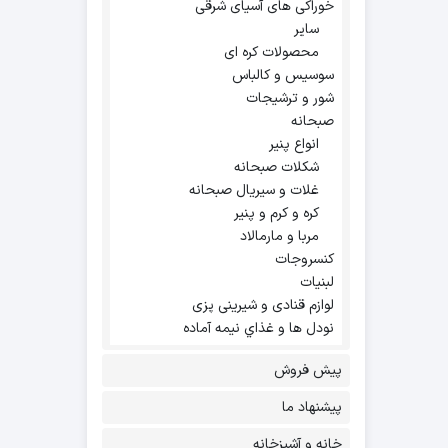
خوراکی های آسیای شرقی
سایر
محصولات کره ای
سوسیس و کالباس
شور و ترشیجات
صبحانه
انواع پنیر
شکلات صبحانه
غلات و سیریال صبحانه
کره و کرم و پنیر
مربا و مارمالاد
کنسروجات
لبنیات
لوازم قنادی و شیرینی پزی
نودل ها و غذاي نيمه آماده
پیش فروش
پیشنهاد ما
خانه و آشپزخانه