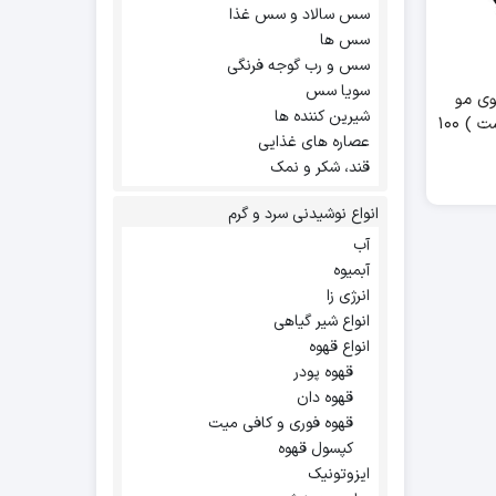
سس سالاد و سس غذا
سس ها
سس و رب گوجه فرنگی
سویا سس
وی مو
شیرین کننده ها
مردانه ( مولدینگ پیست ) ۱۰۰
عصاره های غذایی
قند، شکر و نمک
انواع نوشیدنی سرد و گرم
آب
آبمیوه
انرژی زا
انواع شیر گیاهی
انواع قهوه
قهوه پودر
قهوه دان
قهوه فوری و کافی میت
کپسول قهوه
ایزوتونیک