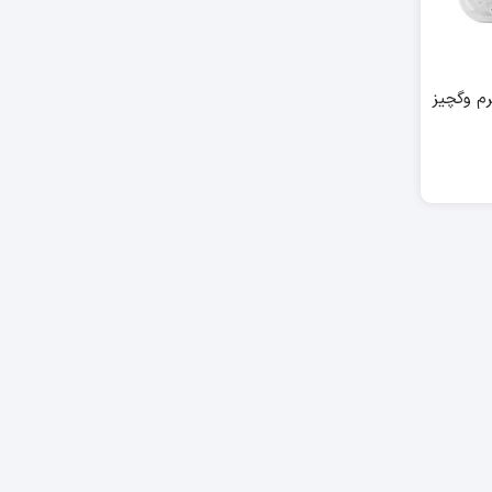
یتزا وگان ۵۰۰ گرم وگچیز