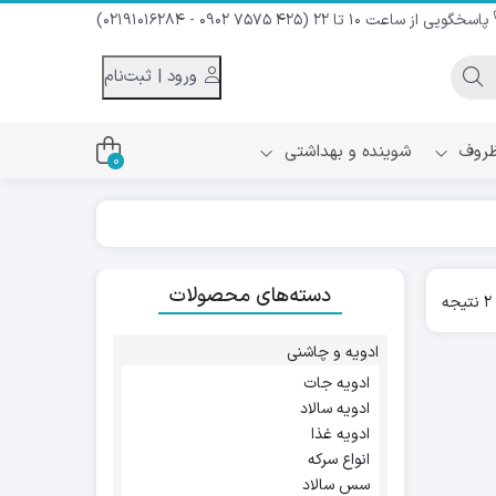
پاسخگویی از ساعت 10 تا 22 (425 7575 0902 - 02191016284)
ورود | ثبت‌نام
 ظروف
شوینده و بهداشتی
0
اس
دام و شیر نارگیل
دسته‌های محصولات
ه سرد
Sorted
ه
کننده لباس
by
نیک
popularity
ح و منزل
ادویه و چاشنی
ا
ادویه جات
ادویه سالاد
ادویه غذا
انواع سرکه
سس سالاد