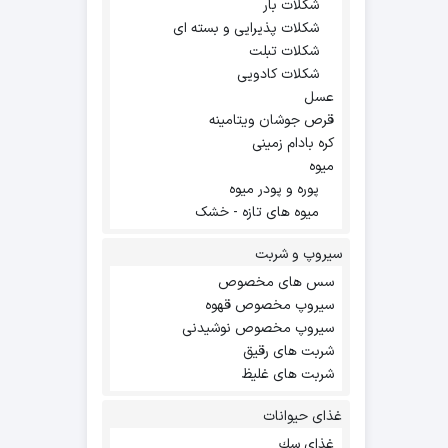
شکلات بار
شکلات پذیرایی و بسته ای
شکلات تبلت
شکلات کادویی
عسل
قرص جوشان ویتامینه
کره بادام زمینی
میوه
پوره و پودر میوه
میوه های تازه - خشک
سیروپ و شربت
سس های مخصوص
سیروپ مخصوص قهوه
سیروپ مخصوص نوشیدنی
شربت های رقیق
شربت های غلیظ
غذای حیوانات
غذاي سك