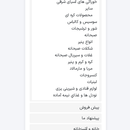
خوراکی های آسیای شرقی
سایر
محصولات کره ای
سوسیس و کالباس
شور و ترشیجات
صبحانه
انواع پنیر
شکلات صبحانه
غلات و سیریال صبحانه
کره و کرم و پنیر
مربا و مارمالاد
کنسروجات
لبنیات
لوازم قنادی و شیرینی پزی
نودل ها و غذاي نيمه آماده
پیش فروش
پیشنهاد ما
خانه و آشپزخانه