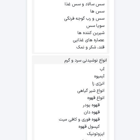
سس سالاد و سس غذا
سس ها
سس و رب گوجه فرنگی
سویا سس
شیرین کننده ها
عصاره های غذایی
قند، شکر و نمک
انواع نوشیدنی سرد و گرم
آب
آبمیوه
انرژی زا
انواع شیر گیاهی
انواع قهوه
قهوه پودر
قهوه دان
قهوه فوری و کافی میت
کپسول قهوه
ایزوتونیک