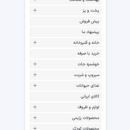
پخت و پز
پیش فروش
پیشنهاد ما
خانه و آشپزخانه
خرید با صرفه
خوشمزه جات
سیروپ و شربت
غذای حیوانات
کالای ایرانی
لوازم و ظروف
محصولات رژیمی
محصولات کودک