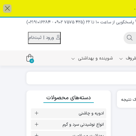
پاسخگویی از ساعت 10 تا 22 (425 7575 0902 - 02191016284)
و پایین می توانید به گزینه مورد نظر و صفحه مورد نظر بروید. کاربران 
ورود | ثبت‌نام
 ظروف
شوینده و بهداشتی
0
اس
دام و شیر نارگیل
دسته‌های محصولات
ه سرد
 نتیجه
کننده لباس
نیک
ح و منزل
ادویه و چاشنی
ا
انواع نوشیدنی سرد و گرم
بهداشت و سلامت