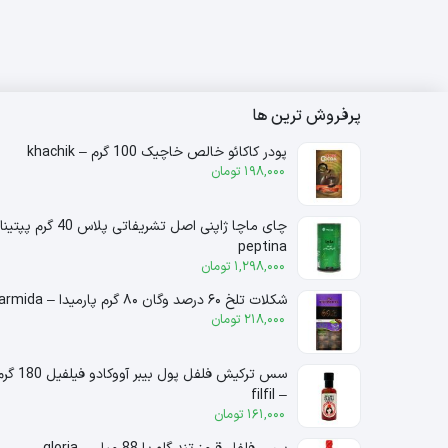
پرفروش ترین ها
پودر کاکائو خالص خاچیک 100 گرم – khachik
198,000
تومان
چای ماچا ژاپنی اصل تشریفاتی پلاس 40 گرم 
peptina
1,298,000
تومان
شکلات تلخ ۶۰ درصد وگان ۸۰ گرم پارمیدا – parmida
218,000
تومان
سس ترکیش فلفل پول بیبر آووکادو فیلفیل
– filfil
161,000
تومان