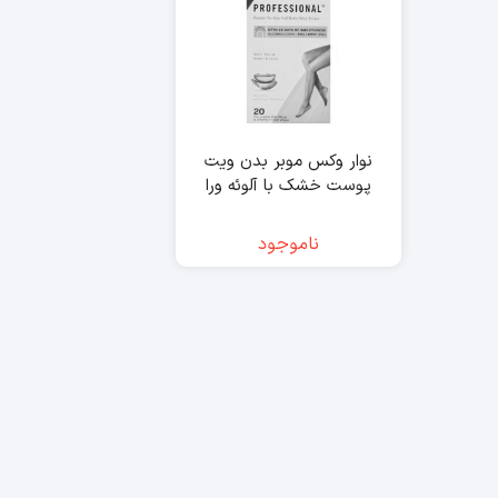
نوار وکس موبر بدن ویت
پوست خشک با آلوئه ورا
رایحه چای سبز 20 عدد –
veet
ناموجود