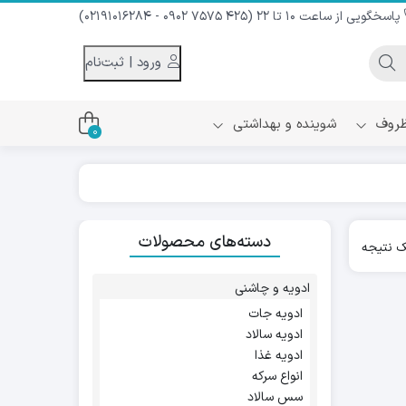
پاسخگویی از ساعت 10 تا 22 (425 7575 0902 - 02191016284)
ورود | ثبت‌نام
 ظروف
شوینده و بهداشتی
0
اس
دام و شیر نارگیل
دسته‌های محصولات
ه سرد
 نتیجه
کننده لباس
نیک
ح و منزل
ادویه و چاشنی
ا
ادویه جات
ادویه سالاد
ادویه غذا
انواع سرکه
سس سالاد