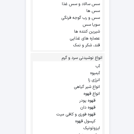
سس سالاد و سس غذا
سس ها
سس و رب گوجه فرنگی
سویا سس
شیرین کننده ها
عصاره های غذایی
قند، شکر و نمک
انواع نوشیدنی سرد و گرم
آب
آبمیوه
انرژی زا
انواع شیر گیاهی
انواع قهوه
قهوه پودر
قهوه دان
قهوه فوری و کافی میت
کپسول قهوه
ایزوتونیک