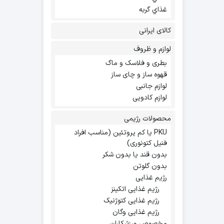
غذاي گربه
کالای ایرانی
لوازم و ظروف
بطری و فلاسک و ماگ
قهوه ساز و چای ساز
لوازم جانبی
لوازم کادویی
محصولات رژیمی
PKU یا کم پروتئین (مناسب افراد
فنیل کتونوری)
بدون قند یا بدون شکر
بدون گلوتن
رژیم غذایی
رژیم غذایی اتکینز
رژیم غذایی کتوژنیک
رژیم غذایی وگان
مخصوص ورزشکاران