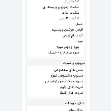
شکلات بار
شکلات پذیرایی و بسته ای
شکلات تبلت
شکلات کادویی
عسل
قرص جوشان ویتامینه
کره بادام زمینی
میوه
پوره و پودر میوه
میوه های تازه - خشک
سیروپ و شربت
سس های مخصوص
سیروپ مخصوص قهوه
سیروپ مخصوص نوشیدنی
شربت های رقیق
شربت های غلیظ
غذای حیوانات
غذاي سك