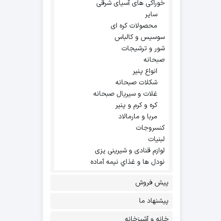
خوراکی های آسیای شرقی
سایر
محصولات کره ای
سوسیس و کالباس
شور و ترشیجات
صبحانه
انواع پنیر
شکلات صبحانه
غلات و سیریال صبحانه
کره و کرم و پنیر
مربا و مارمالاد
کنسروجات
لبنیات
لوازم قنادی و شیرینی پزی
نودل ها و غذاي نيمه آماده
پیش فروش
پیشنهاد ما
خانه و آشپزخانه