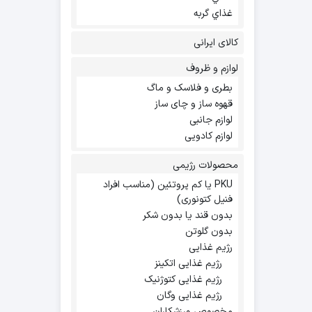
غذاي گربه
کالای ایرانی
لوازم و ظروف
بطری و فلاسک و ماگ
قهوه ساز و چای ساز
لوازم جانبی
لوازم کادویی
محصولات رژیمی
PKU یا کم پروتئین (مناسب افراد
فنیل کتونوری)
بدون قند یا بدون شکر
بدون گلوتن
رژیم غذایی
رژیم غذایی اتکینز
رژیم غذایی کتوژنیک
رژیم غذایی وگان
مخصوص ورزشکاران