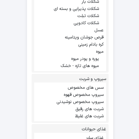
شکلات بار
شکلات پذیرایی و بسته ای
شکلات تبلت
شکلات کادویی
عسل
قرص جوشان ویتامینه
کره بادام زمینی
میوه
پوره و پودر میوه
میوه های تازه - خشک
سیروپ و شربت
سس های مخصوص
سیروپ مخصوص قهوه
سیروپ مخصوص نوشیدنی
شربت های رقیق
شربت های غلیظ
غذای حیوانات
غذاي سك