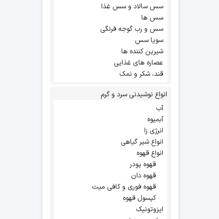
سس سالاد و سس غذا
سس ها
سس و رب گوجه فرنگی
سویا سس
شیرین کننده ها
عصاره های غذایی
قند، شکر و نمک
انواع نوشیدنی سرد و گرم
آب
آبمیوه
انرژی زا
انواع شیر گیاهی
انواع قهوه
قهوه پودر
قهوه دان
قهوه فوری و کافی میت
کپسول قهوه
ایزوتونیک