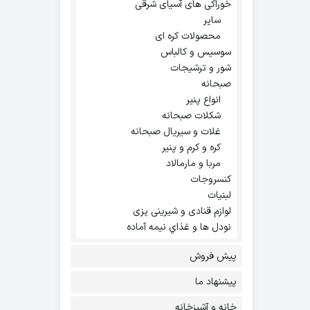
خوراکی های آسیای شرقی
سایر
محصولات کره ای
سوسیس و کالباس
شور و ترشیجات
صبحانه
انواع پنیر
شکلات صبحانه
غلات و سیریال صبحانه
کره و کرم و پنیر
مربا و مارمالاد
کنسروجات
لبنیات
لوازم قنادی و شیرینی پزی
نودل ها و غذاي نيمه آماده
پیش فروش
پیشنهاد ما
خانه و آشپزخانه