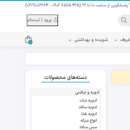
پاسخگویی از ساعت 10 تا 22 (425 7575 0902 - 02191016284)
ورود | ثبت‌نام
 ظروف
شوینده و بهداشتی
0
اس
دام و شیر نارگیل
دسته‌های محصولات
ه سرد
کننده لباس
نیک
ح و منزل
ادویه و چاشنی
ا
ادویه جات
ادویه سالاد
ادویه غذا
انواع سرکه
سس سالاد