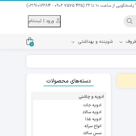
پاسخگویی از ساعت 10 تا 22 (425 7575 0902 - 02191016284)
ورود | ثبت‌نام
 ظروف
شوینده و بهداشتی
0
اس
دام و شیر نارگیل
دسته‌های محصولات
ه سرد
کننده لباس
نیک
ح و منزل
ادویه و چاشنی
ا
ادویه جات
ادویه سالاد
ادویه غذا
انواع سرکه
سس سالاد