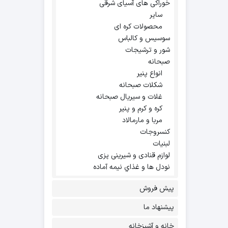
خوراکی های آسیای شرقی
سایر
محصولات کره ای
سوسیس و کالباس
شور و ترشیجات
صبحانه
انواع پنیر
شکلات صبحانه
غلات و سیریال صبحانه
کره و کرم و پنیر
مربا و مارمالاد
کنسروجات
لبنیات
لوازم قنادی و شیرینی پزی
نودل ها و غذاي نيمه آماده
پیش فروش
پیشنهاد ما
خانه و آشپزخانه