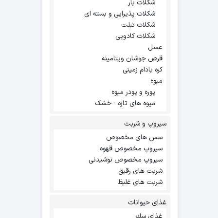
شکلات بار
شکلات پذیرایی و بسته ای
شکلات تبلت
شکلات کادویی
عسل
قرص جوشان ویتامینه
کره بادام زمینی
میوه
پوره و پودر میوه
میوه های تازه - خشک
سیروپ و شربت
سس های مخصوص
سیروپ مخصوص قهوه
سیروپ مخصوص نوشیدنی
شربت های رقیق
شربت های غلیظ
غذای حیوانات
غذاي سك