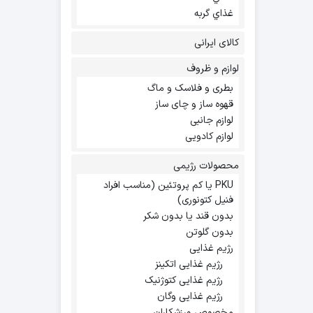
غذاي گربه
کالای ایرانی
لوازم و ظروف
بطری و فلاسک و ماگ
قهوه ساز و چای ساز
لوازم جانبی
لوازم کادویی
محصولات رژیمی
PKU یا کم پروتئین (مناسب افراد
فنیل کتونوری)
بدون قند یا بدون شکر
بدون گلوتن
رژیم غذایی
رژیم غذایی اتکینز
رژیم غذایی کتوژنیک
رژیم غذایی وگان
مخصوص ورزشکاران