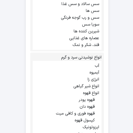
سس سالاد و سس غذا
سس ها
سس و رب گوجه فرنگی
سویا سس
شیرین کننده ها
عصاره های غذایی
قند، شکر و نمک
انواع نوشیدنی سرد و گرم
آب
آبمیوه
انرژی زا
انواع شیر گیاهی
انواع قهوه
قهوه پودر
قهوه دان
قهوه فوری و کافی میت
کپسول قهوه
ایزوتونیک