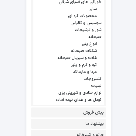
خوراکی های آسیای شرقی
سایر
محصولات کره ای
سوسیس و کالباس
شور و ترشیجات
صبحانه
انواع پنیر
شکلات صبحانه
غلات و سیریال صبحانه
کره و کرم و پنیر
مربا و مارمالاد
کنسروجات
لبنیات
لوازم قنادی و شیرینی پزی
نودل ها و غذاي نيمه آماده
پیش فروش
پیشنهاد ما
خانه و آشپزخانه