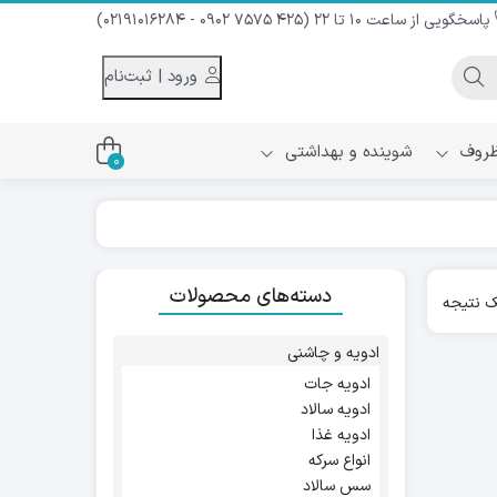
پاسخگویی از ساعت 10 تا 22 (425 7575 0902 - 02191016284)
ورود | ثبت‌نام
 ظروف
شوینده و بهداشتی
0
اس
دام و شیر نارگیل
دسته‌های محصولات
ه سرد
 نتیجه
کننده لباس
نیک
ح و منزل
ادویه و چاشنی
ا
ادویه جات
ادویه سالاد
ادویه غذا
انواع سرکه
سس سالاد