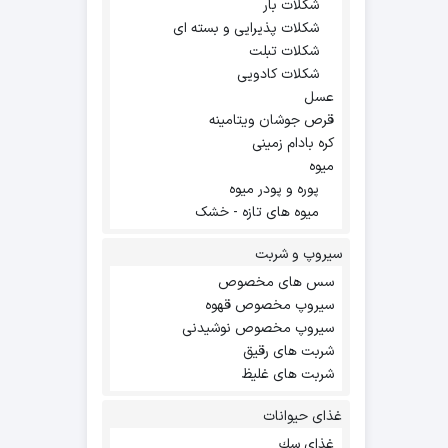
شکلات بار
شکلات پذیرایی و بسته ای
شکلات تبلت
شکلات کادویی
عسل
قرص جوشان ویتامینه
کره بادام زمینی
میوه
پوره و پودر میوه
میوه های تازه - خشک
سیروپ و شربت
سس های مخصوص
سیروپ مخصوص قهوه
سیروپ مخصوص نوشیدنی
شربت های رقیق
شربت های غلیظ
غذای حیوانات
غذاي سك