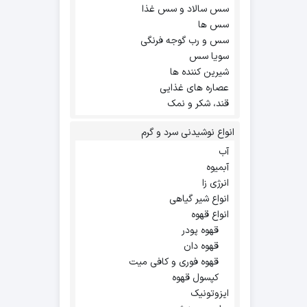
سس سالاد و سس غذا
سس ها
سس و رب گوجه فرنگی
سویا سس
شیرین کننده ها
عصاره های غذایی
قند، شکر و نمک
انواع نوشیدنی سرد و گرم
آب
آبمیوه
انرژی زا
انواع شیر گیاهی
انواع قهوه
قهوه پودر
قهوه دان
قهوه فوری و کافی میت
کپسول قهوه
ایزوتونیک