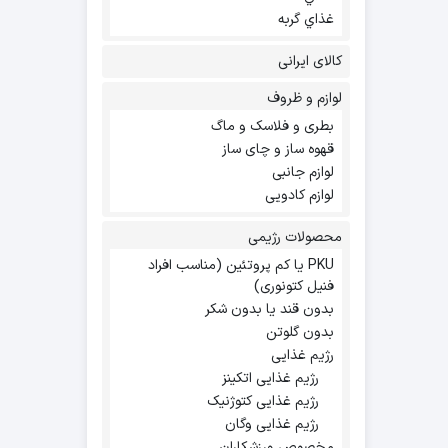
غذاي گربه
کالای ایرانی
لوازم و ظروف
بطری و فلاسک و ماگ
قهوه ساز و چای ساز
لوازم جانبی
لوازم کادویی
محصولات رژیمی
PKU یا کم پروتئین (مناسب افراد
فنیل کتونوری)
بدون قند یا بدون شکر
بدون گلوتن
رژیم غذایی
رژیم غذایی اتکینز
رژیم غذایی کتوژنیک
رژیم غذایی وگان
مخصوص ورزشکاران