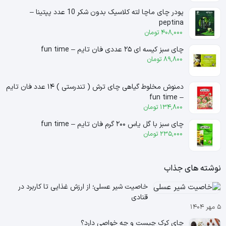
پودر چای ماچا لته کلاسیک بدون شکر 10 عدد پپتینا –
peptina
408,000
تومان
چای سبز کیسه ای ۲۵ عددی فان تایم – fun time
89,800
تومان
دمنوش مخلوط گیاهی چای ترش ( تندرستی ) ۱۴ عدد فان تایم
– fun time
134,800
تومان
چای سبز با گل یاس ۲۰۰ گرم فان تایم – fun time
235,000
تومان
نوشته های جذاب
خاصیت شیر عسلی؛ از ارزش غذایی تا کاربرد در
قنادی
۵ مهر ۱۴۰۴
چای کرک چیست و چه خواصی دارد؟