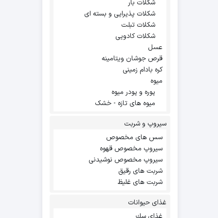
شکلات بار
شکلات پذیرایی و بسته ای
شکلات تبلت
شکلات کادویی
عسل
قرص جوشان ویتامینه
کره بادام زمینی
میوه
پوره و پودر میوه
میوه های تازه - خشک
سیروپ و شربت
سس های مخصوص
سیروپ مخصوص قهوه
سیروپ مخصوص نوشیدنی
شربت های رقیق
شربت های غلیظ
غذای حیوانات
غذاي سك