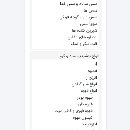
سس سالاد و سس غذا
سس ها
سس و رب گوجه فرنگی
سویا سس
شیرین کننده ها
عصاره های غذایی
قند، شکر و نمک
انواع نوشیدنی سرد و گرم
آب
آبمیوه
انرژی زا
انواع شیر گیاهی
انواع قهوه
قهوه پودر
قهوه دان
قهوه فوری و کافی میت
کپسول قهوه
ایزوتونیک