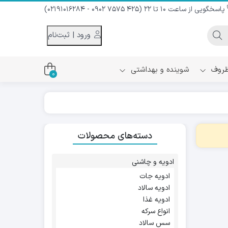
پاسخگویی از ساعت 10 تا 22 (425 7575 0902 - 02191016284)
ورود | ثبت‌نام
 ظروف
شوینده و بهداشتی
0
اس
دام و شیر نارگیل
دسته‌های محصولات
ه سرد
کننده لباس
نیک
ح و منزل
ادویه و چاشنی
ا
ادویه جات
ادویه سالاد
ادویه غذا
انواع سرکه
سس سالاد