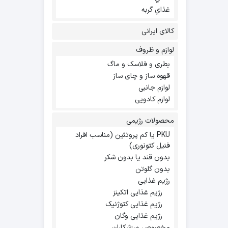
غذاي گربه
کالای ایرانی
لوازم و ظروف
بطری و فلاسک و ماگ
قهوه ساز و چای ساز
لوازم جانبی
لوازم کادویی
محصولات رژیمی
PKU یا کم پروتئین (مناسب افراد
فنیل کتونوری)
بدون قند یا بدون شکر
بدون گلوتن
رژیم غذایی
رژیم غذایی اتکینز
رژیم غذایی کتوژنیک
رژیم غذایی وگان
مخصوص ورزشکاران