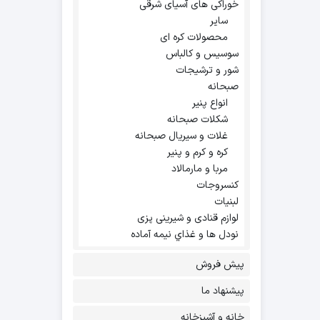
خوراکی های آسیای شرقی
سایر
محصولات کره ای
سوسیس و کالباس
شور و ترشیجات
صبحانه
انواع پنیر
شکلات صبحانه
غلات و سیریال صبحانه
کره و کرم و پنیر
مربا و مارمالاد
کنسروجات
لبنیات
لوازم قنادی و شیرینی پزی
نودل ها و غذاي نيمه آماده
پیش فروش
پیشنهاد ما
خانه و آشپزخانه