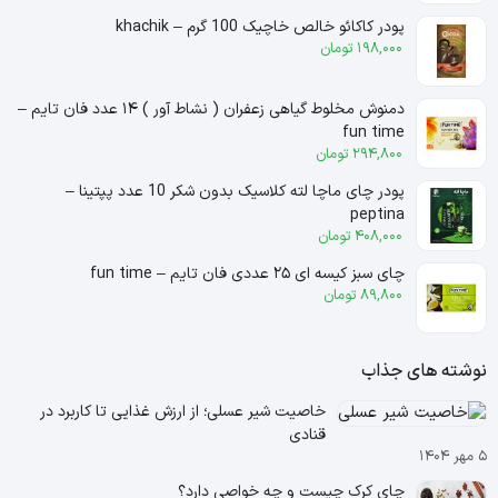
پودر کاکائو خالص خاچیک 100 گرم – khachik
198,000
تومان
دمنوش مخلوط گیاهی زعفران ( نشاط آور ) ۱۴ عدد فان تایم –
fun time
294,800
تومان
پودر چای ماچا لته کلاسیک بدون شکر 10 عدد پپتینا –
peptina
408,000
تومان
چای سبز کیسه ای ۲۵ عددی فان تایم – fun time
89,800
تومان
نوشته های جذاب
خاصیت شیر عسلی؛ از ارزش غذایی تا کاربرد در
قنادی
۵ مهر ۱۴۰۴
چای کرک چیست و چه خواصی دارد؟